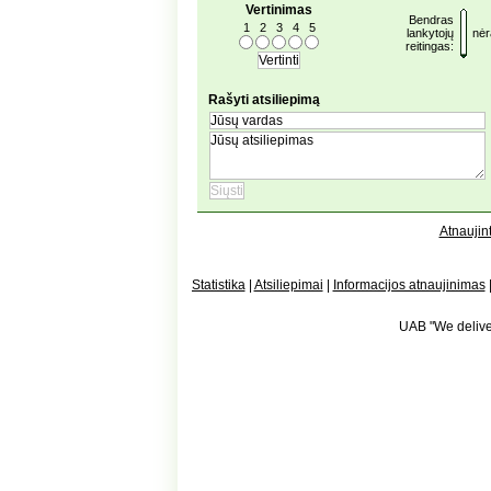
Vertinimas
Bendras
1
2
3
4
5
lankytojų
nėr
reitingas:
Rašyti atsiliepimą
Atnaujint
Statistika
|
Atsiliepimai
|
Informacijos atnaujinimas
UAB "We deliver