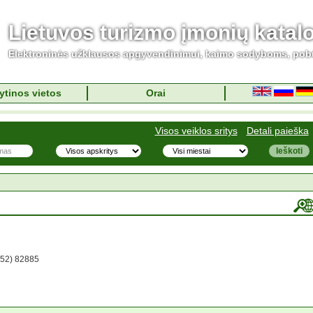
Lietuvos turizmo įmonių katal
Elektroninės užklausos apgyvendinimui, kaimo sodyboms, pob
ytinos vietos
Orai
Visos veiklos sritys
Detali paieška
652) 82885