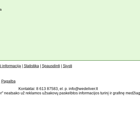
a
i informaciją
|
Statistika
|
Spausdinti
|
Siųsti
|
Pagalba
Kontaktai: 8 613 87583, el. p. info@wedeliver.lt
" neatsako už reklamos užsakovų paskelbtos informacijos turinį ir grafinę medžia