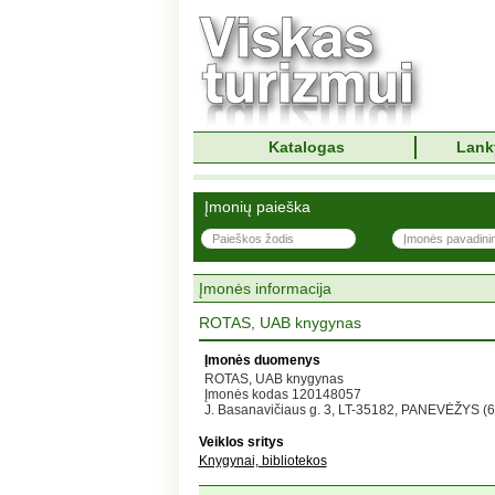
Katalogas
Lank
Įmonių paieška
Įmonės informacija
ROTAS, UAB knygynas
Įmonės duomenys
ROTAS, UAB knygynas
Įmonės kodas 120148057
J. Basanavičiaus g. 3, LT-35182, PANEVĖŽYS (
Veiklos sritys
Knygynai, bibliotekos