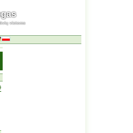
ogas
ūvių vietoms