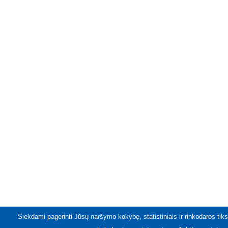
Siekdami pagerinti Jūsų naršymo kokybę, statistiniais ir rinkodaros tiks