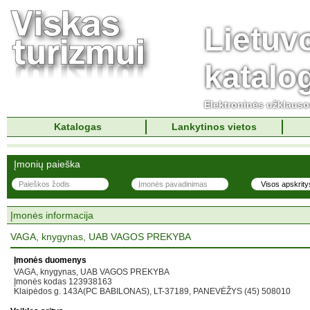
Lietuv
katalo
Elektroninės užklaus
Katalogas
Lankytinos vietos
Įmonių paieška
Įmonės informacija
VAGA, knygynas, UAB VAGOS PREKYBA
Įmonės duomenys
VAGA, knygynas, UAB VAGOS PREKYBA
Įmonės kodas 123938163
Klaipėdos g. 143A(PC BABILONAS), LT-37189, PANEVĖŽYS (45) 508010