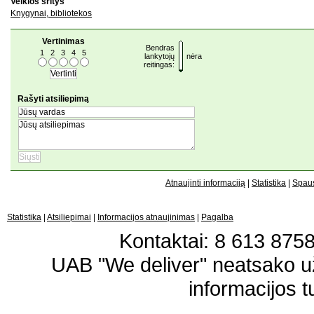
Veiklos sritys
Knygynai, bibliotekos
Vertinimas
Bendras
1
2
3
4
5
lankytojų
nėra
reitingas:
Rašyti atsiliepimą
Atnaujinti informaciją
|
Statistika
|
Spaus
Statistika
|
Atsiliepimai
|
Informacijos atnaujinimas
|
Pagalba
Kontaktai: 8 613 87583
UAB "We deliver" neatsako 
informacijos t