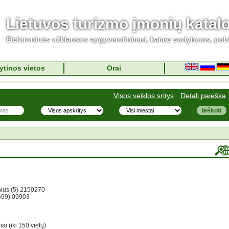
Lietuvos turizmo įmonių katal
Elektroninės užklausos apgyvendinimui, kaimo sodyboms, pob
ytinos vietos
Orai
Visos veiklos sritys
Detali paieška
nius (5) 2150270
(699) 09903
 (iki 150 vietų)