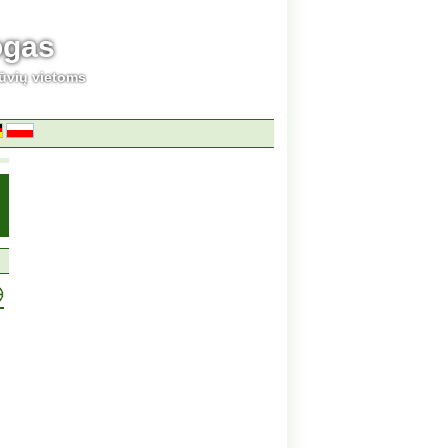
ogas
ūvių vietoms