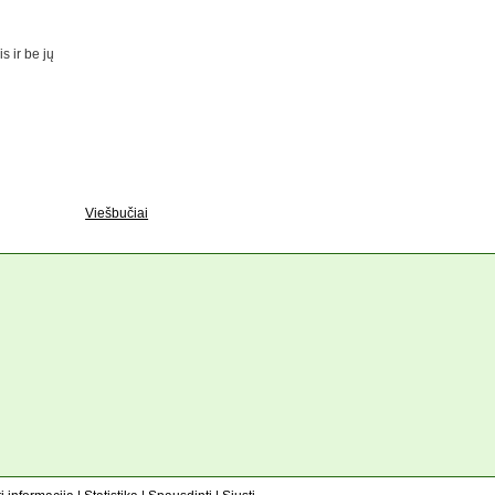
s ir be jų
Viešbučiai