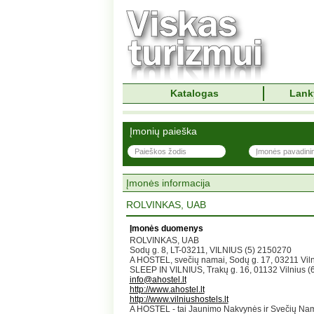
Katalogas
Lank
Įmonių paieška
Įmonės informacija
ROLVINKAS, UAB
Įmonės duomenys
ROLVINKAS, UAB
Sodų g. 8, LT-03211, VILNIUS (5) 2150270
A HOSTEL, svečių namai, Sodų g. 17, 03211 Vil
SLEEP IN VILNIUS, Trakų g. 16, 01132 Vilnius 
info@ahostel.lt
http://www.ahostel.lt
http://www.vilniushostels.lt
A HOSTEL - tai Jaunimo Nakvynės ir Svečių Namai