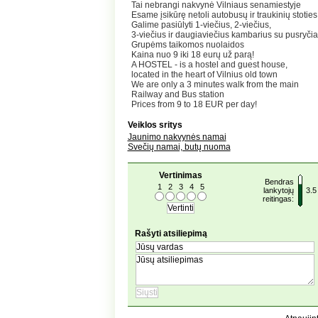
Tai nebrangi nakvynė Vilniaus senamiestyje
Esame įsikūrę netoli autobusų ir traukinių stoties
Galime pasiūlyti 1-viečius, 2-viečius,
3-viečius ir daugiaviečius kambarius su pusryčiai
Grupėms taikomos nuolaidos
Kaina nuo 9 iki 18 eurų už parą!
A HOSTEL - is a hostel and guest house,
located in the heart of Vilnius old town
We are only a 3 minutes walk from the main
Railway and Bus station
Prices from 9 to 18 EUR per day!
Veiklos sritys
Jaunimo nakvynės namai
Svečių namai, butų nuoma
Vertinimas
Bendras
1
2
3
4
5
lankytojų
3.5
reitingas:
Rašyti atsiliepimą