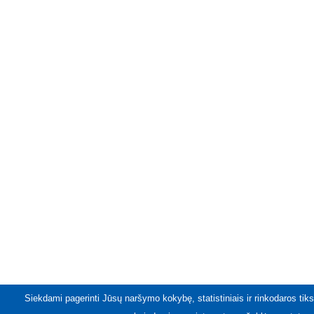
Siekdami pagerinti Jūsų naršymo kokybę, statistiniais ir rinkodaros tiks