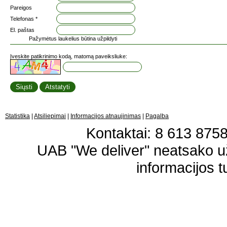
Pareigos
Telefonas *
El. paštas
Pažymėtus laukelius būtina užpildyti
Įveskite patikrinimo kodą, matomą paveiksliuke:
Statistika
|
Atsiliepimai
|
Informacijos atnaujinimas
|
Pagalba
Kontaktai: 8 613 87583
UAB "We deliver" neatsako 
informacijos t