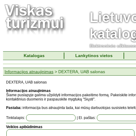
Lietuv
katalo
Elektroninės užklaus
Katalogas
Lankytinos vietos
Informacijos atnaujinimas
> DEXTERA, UAB salonas
DEXTERA, UAB salonas
Informacijos atnaujinimas
Šiame puslapyje galima užpildyti informacijos pakeitimo formą. Pakeiskite info
kontaktinius duomenis ir paspauskite mygtuką "Siųsti".
Pastaba:
informacija bus atnaujinta tada, kai mūsų darbuotojas susisieks telefo
Tinklalapis:
| El. paštas:
Veiklos apibūdinimas