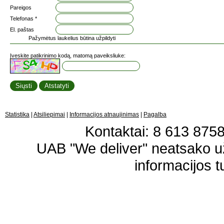
Pareigos
Telefonas *
El. paštas
Pažymėtus laukelius būtina užpildyti
Įveskite patikrinimo kodą, matomą paveiksliuke:
Statistika
|
Atsiliepimai
|
Informacijos atnaujinimas
|
Pagalba
Kontaktai: 8 613 87583
UAB "We deliver" neatsako 
informacijos t