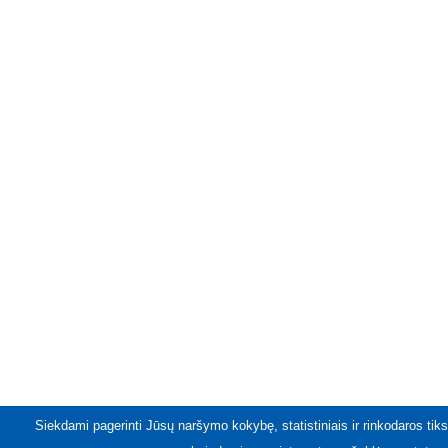
Siekdami pagerinti Jūsų naršymo kokybę, statistiniais ir rinkodaros tiks