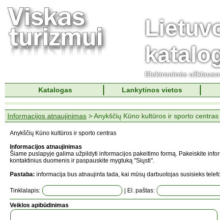
Lietuv
katalo
Elektroninės užklaus
Katalogas
Lankytinos vietos
Informacijos atnaujinimas
> Anykščių Kūno kultūros ir sporto centras
Anykščių Kūno kultūros ir sporto centras
Informacijos atnaujinimas
Šiame puslapyje galima užpildyti informacijos pakeitimo formą. Pakeiskite info
kontaktinius duomenis ir paspauskite mygtuką "Siųsti".
Pastaba:
informacija bus atnaujinta tada, kai mūsų darbuotojas susisieks telefo
Tinklalapis:
| El. paštas:
Veiklos apibūdinimas