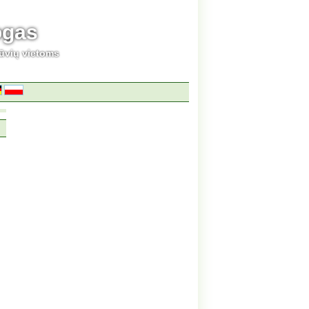
ogas
ūvių vietoms