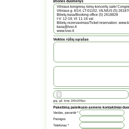
Įmonės duomenys
Veiklos rūšių sąrašas
jpg, gif, bmp 160x200px
Pakeitimą pateikusio asmens kontaktiniai du
Vardas, pavardė *
Pareigos
Telefonas *