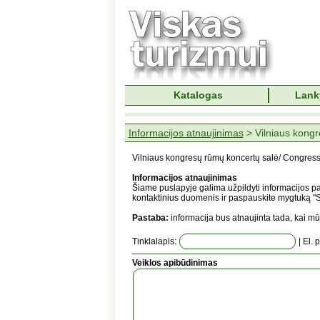
Katalogas
Lank
Informacijos atnaujinimas
> Vilniaus kongr
Vilniaus kongresų rūmų koncertų salė/ Congress
Informacijos atnaujinimas
Šiame puslapyje galima užpildyti informacijos pa
kontaktinius duomenis ir paspauskite mygtuką "Si
Pastaba:
informacija bus atnaujinta tada, kai mū
Tinklalapis:
| El. 
Veiklos apibūdinimas