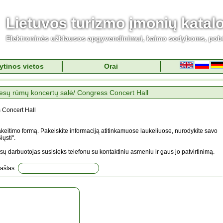
Lietuvos turizmo įmonių katal
Elektroninės užklausos apgyvendinimui, kaimo sodyboms, pob
ytinos vietos
Orai
esų rūmų koncertų salė/ Congress Concert Hall
 Concert Hall
keitimo formą. Pakeiskite informaciją atitinkamuose laukeliuose, nurodykite savo
ųsti".
sų darbuotojas susisieks telefonu su kontaktiniu asmeniu ir gaus jo patvirtinimą.
paštas: