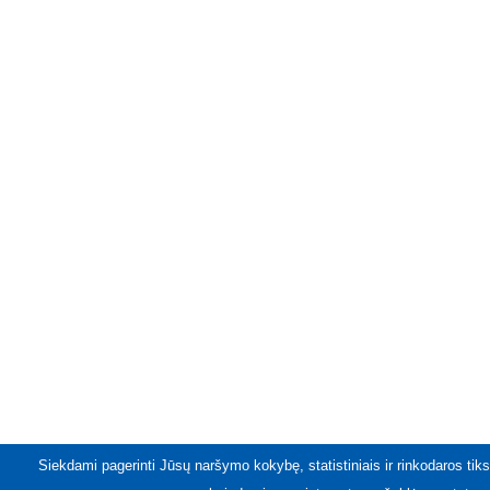
Siekdami pagerinti Jūsų naršymo kokybę, statistiniais ir rinkodaros tiks