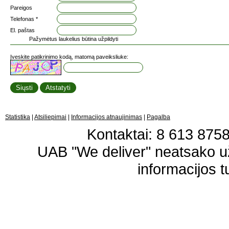
Pareigos
Telefonas *
El. paštas
Pažymėtus laukelius būtina užpildyti
Įveskite patikrinimo kodą, matomą paveiksliuke:
Statistika
|
Atsiliepimai
|
Informacijos atnaujinimas
|
Pagalba
Kontaktai: 8 613 87583
UAB "We deliver" neatsako 
informacijos t