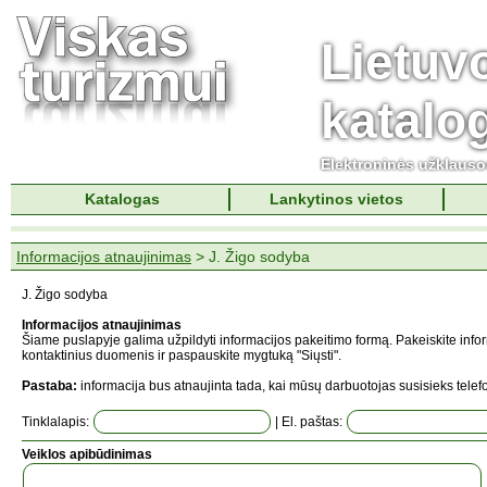
Lietuv
katalo
Elektroninės užklaus
Katalogas
Lankytinos vietos
Informacijos atnaujinimas
> J. Žigo sodyba
J. Žigo sodyba
Informacijos atnaujinimas
Šiame puslapyje galima užpildyti informacijos pakeitimo formą. Pakeiskite info
kontaktinius duomenis ir paspauskite mygtuką "Siųsti".
Pastaba:
informacija bus atnaujinta tada, kai mūsų darbuotojas susisieks telefo
Tinklalapis:
| El. paštas:
Veiklos apibūdinimas