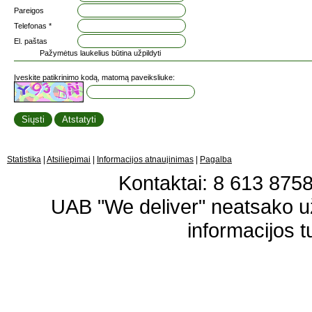
Pareigos
Telefonas *
El. paštas
Pažymėtus laukelius būtina užpildyti
Įveskite patikrinimo kodą, matomą paveiksliuke:
Statistika
|
Atsiliepimai
|
Informacijos atnaujinimas
|
Pagalba
Kontaktai: 8 613 87583
UAB "We deliver" neatsako 
informacijos t