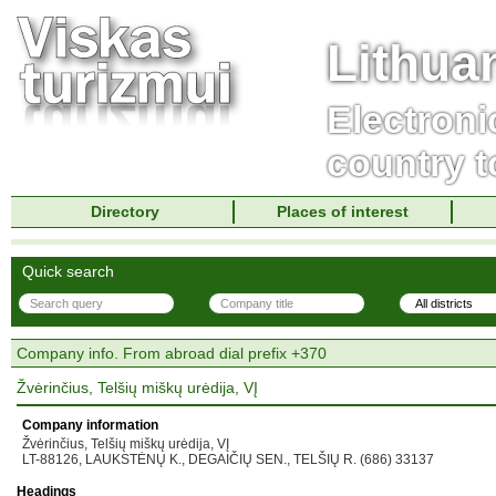
Lithua
Electroni
country t
Directory
Places of interest
Quick search
Company info. From abroad dial prefix +370
Žvėrinčius, Telšių miškų urėdija, VĮ
Company information
Žvėrinčius, Telšių miškų urėdija, VĮ
LT-88126, LAUKSTĖNŲ K., DEGAIČIŲ SEN., TELŠIŲ R. (686) 33137
Headings