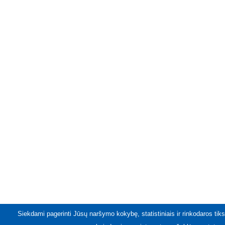
Siekdami pagerinti Jūsų naršymo kokybę, statistiniais ir rinkodaros tiks