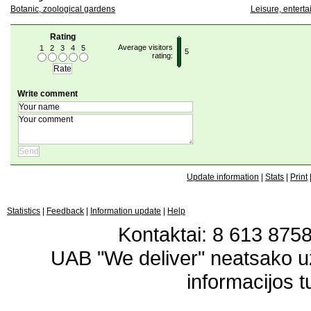
Botanic, zoological gardens
Leisure, entert
Rating
Average visitors
1
2
3
4
5
5
rating:
Write comment
Update information
|
Stats
|
Print
Statistics
|
Feedback
|
Information update
|
Help
Kontaktai: 8 613 87583
UAB "We deliver" neatsako 
informacijos t