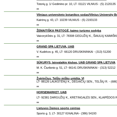
Totorių g. 1/ Gedimino pr. 10, LT- 01121 VILNIUS - (5) 2120135
...
Vilniaus universiteto botanikos sodas/Vilnius University 
Kairėnų g. 43, LT- 10239 VILNIUS - (5) 2193133
...
ŽEMAITIŠKA PASTOGĖ, kaimo turizmo sodyba
Vaivorykštės g. 31, LT- 78308 GEGUŽIŲ K., ŠIAULIŲ KAIMIŠKO
...
GRAND SPA LIETUVA, UAB
V. Kudirkos g. 45, LT- 66120 DRUSKININKAI - (313) 51200
...
SŪKURYS, laisvalaikio klubas, UAB GRAND SPA LIETUVA
M. K. Čiurlionio g. 51, LT- 66141 DRUSKININKAI - (313) 52212
...
Žvėrinčius, Telšių miškų urėdija, VĮ
LT- 88126 LAUKSTĖNŲ K., DEGAIČIŲ SEN., TELŠIŲ R. - (686
...
HORSEMARKET, UAB
LT- 92381 DARGUŽIŲ K., KRETINGALĖS SEN., KLAIPĖDOS R. 
...
Lietuvos žiemos sporto centras
Sporto g. 3, LT- 30127 IGNALINA - (386) 54193