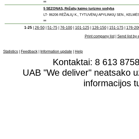
...
5 SEZONAS, Rėžalių kaimo turizmo sodyba
LT- 86206 RĖŽALIŲ K., TYTUVĖNŲ APYLINKIŲ SEN., KELMĖS R
...
1-25
|
26-50
|
51-75
|
76-100
|
101-125
|
126-150
|
151-175
|
176-20
Print company list
|
Send list by 
Statistics
|
Feedback
|
Information update
|
Help
Kontaktai: 8 613 87583
UAB "We deliver" neatsako 
informacijos t