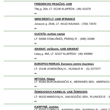
FRIEDRICHO PASAŽAS, UAB
Tiltų g. 26A, LT- 91246 KLAIPĖDA - (46) 411076
...
SMSCREDIT.LT, UAB 4FINANCE
Jonavos g. 254A, LT- 44132 KAUNAS - (700) 73470
...
GUOSTA, poilsio namai
LT- 59368 STAKLIŠKĖS, PRIENŲ R. - (685) 33388
...
ARARAT, viešbutis, UAB AIRARAT
Liepų g. 48A, LT- 92107 KLAIPĖDA - (46) 400880
...
EUROPOS PARKAS, Europos centro muziejus
LT- 15148 JONEIKIŠKIŲ K., VILNIAUS R. - (5) 2377077
...
MITODA, filialas
LT- 65383 BUROKARAISČIO K., MERKINĖS SEN., VARĖNOS R.
...
ŽEMSUODOS KAIMELIS, UAB ŽEMSODIS
LT- 90103 MARDOSŲ K., NAUSODŽIO SEN., PLUNGĖS R. - (6
...
KARPYNĖ, sodyba
LT- 60192 GABŠIŲ K., RASEINIŲ SEN., RASEINIŲ R. - (650) 