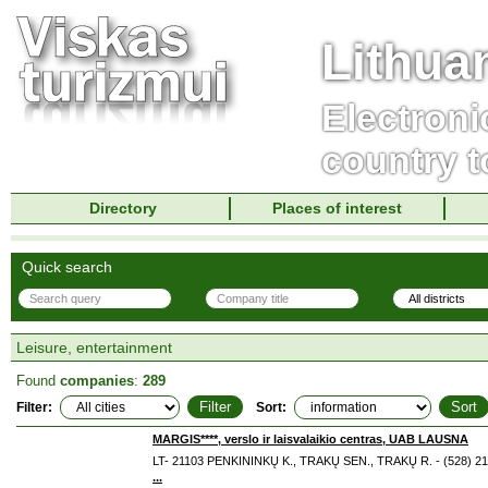
Lithua
Electroni
country t
Directory
Places of interest
Quick search
Leisure, entertainment
Found
companies
:
289
Filter:
Sort:
MARGIS****, verslo ir laisvalaikio centras, UAB LAUSNA
LT- 21103 PENKININKŲ K., TRAKŲ SEN., TRAKŲ R. - (528) 2
...