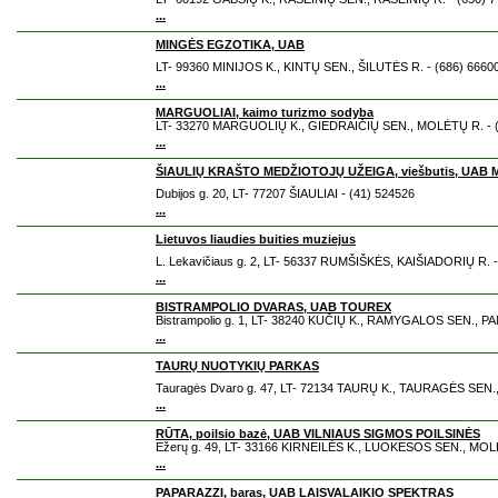
...
MINGĖS EGZOTIKA, UAB
LT- 99360 MINIJOS K., KINTŲ SEN., ŠILUTĖS R. - (686) 6660
...
MARGUOLIAI, kaimo turizmo sodyba
LT- 33270 MARGUOLIŲ K., GIEDRAIČIŲ SEN., MOLĖTŲ R. - (
...
ŠIAULIŲ KRAŠTO MEDŽIOTOJŲ UŽEIGA, viešbutis, UAB 
Dubijos g. 20, LT- 77207 ŠIAULIAI - (41) 524526
...
Lietuvos liaudies buities muziejus
L. Lekavičiaus g. 2, LT- 56337 RUMŠIŠKĖS, KAIŠIADORIŲ R. -
...
BISTRAMPOLIO DVARAS, UAB TOUREX
Bistrampolio g. 1, LT- 38240 KUČIŲ K., RAMYGALOS SEN., PA
...
TAURŲ NUOTYKIŲ PARKAS
Tauragės Dvaro g. 47, LT- 72134 TAURŲ K., TAURAGĖS SEN.
...
RŪTA, poilsio bazė, UAB VILNIAUS SIGMOS POILSINĖS
Ežerų g. 49, LT- 33166 KIRNEILĖS K., LUOKESOS SEN., MOLĖ
...
PAPARAZZI, baras, UAB LAISVALAIKIO SPEKTRAS