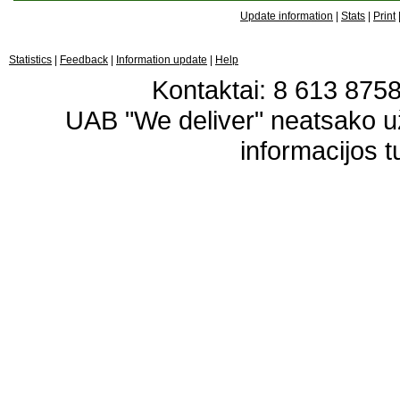
Update information
|
Stats
|
Print
Statistics
|
Feedback
|
Information update
|
Help
Kontaktai: 8 613 87583
UAB "We deliver" neatsako 
informacijos t