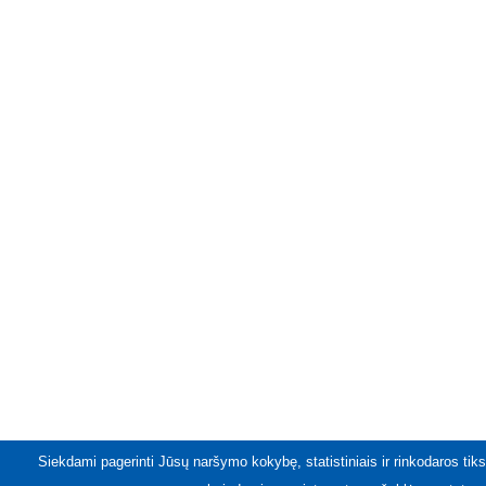
Siekdami pagerinti Jūsų naršymo kokybę, statistiniais ir rinkodaros tiks