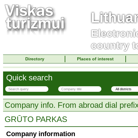
Lithua
Electroni
country t
Directory
Places of interest
Quick search
Company info. From abroad dial prefi
GRŪTO PARKAS
Company information