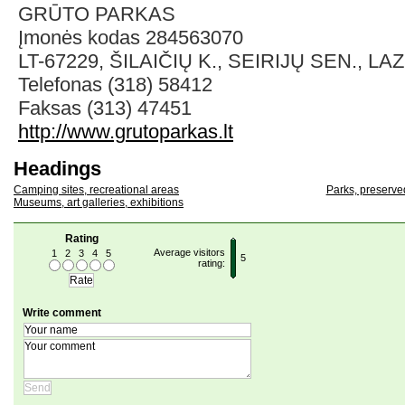
GRŪTO PARKAS
Įmonės kodas 284563070
LT-67229, ŠILAIČIŲ K., SEIRIJŲ SEN., LAZ
Telefonas (318) 58412
Faksas (313) 47451
http://www.grutoparkas.lt
Headings
Camping sites, recreational areas
Parks, preserved
Museums, art galleries, exhibitions
Rating
Average visitors
1
2
3
4
5
5
rating:
Write comment