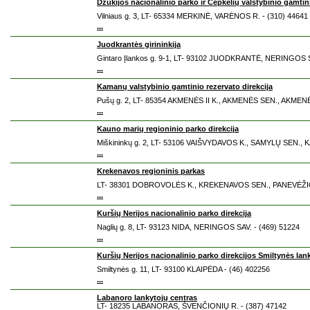
Dzūkijos nacionalinio parko ir Čepkelių valstybinio gamtini
Vilniaus g. 3, LT- 65334 MERKINĖ, VARĖNOS R. - (310) 44641
...
Juodkrantės girininkija
Gintaro Įlankos g. 9-1, LT- 93102 JUODKRANTĖ, NERINGOS S
...
Kamanų valstybinio gamtinio rezervato direkcija
Pušų g. 2, LT- 85354 AKMENĖS II K., AKMENĖS SEN., AKMENĖ
...
Kauno marių regioninio parko direkcija
Miškininkų g. 2, LT- 53106 VAIŠVYDAVOS K., SAMYLŲ SEN., 
...
Krekenavos regioninis parkas
LT- 38301 DOBROVOLĖS K., KREKENAVOS SEN., PANEVĖŽIO 
...
Kuršių Nerijos nacionalinio parko direkcija
Naglių g. 8, LT- 93123 NIDA, NERINGOS SAV. - (469) 51224
...
Kuršių Nerijos nacionalinio parko direkcijos Smiltynės lan
Smiltynės g. 11, LT- 93100 KLAIPĖDA - (46) 402256
...
Labanoro lankytojų centras
LT- 18235 LABANORAS, ŠVENČIONIŲ R. - (387) 47142