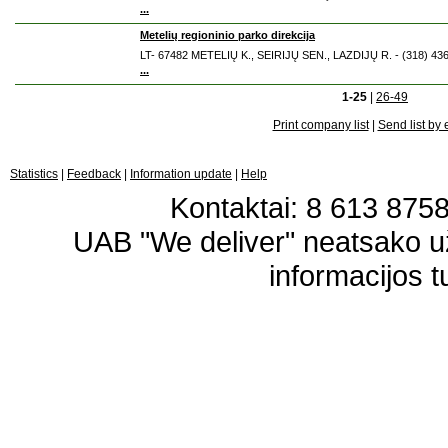
...
Metelių regioninio parko direkcija
LT- 67482 METELIŲ K., SEIRIJŲ SEN., LAZDIJŲ R. - (318) 43
...
1-25
|
26-49
Print company list
|
Send list by 
Statistics
|
Feedback
|
Information update
|
Help
Kontaktai: 8 613 87583
UAB "We deliver" neatsako 
informacijos t