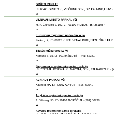
GRŪTO PARKAS
LT- 66441 GRŪTO K., VIEČIŪNŲ SEN., DRUSKININKŲ SAV. - 
...
VILNIAUS MIESTO PARKAI, VšĮ
M. K. Čiurlionio g. 100, LT- 03100 VILNIUS - (5) 2611037
...
Kurtuvėnų regioninio parko direkcija
Parko g. 2, LT- 80223 KURTUVĖNAI, BUBIŲ SEN., ŠIAULIŲ R. 
...
Šilutės miškų urėdija, VĮ
Nemuno g. 15, LT- 99149 ŠILUTĖ - (441) 62351
...
Pagramančio regioninio parko direkcija
LT- 73303 ALIJOŠIŠKIŲ K., MAŽONŲ SEN., TAURAGĖS R. - (
...
ALYTAUS PARKAI, VšĮ
Kauno g. 9A, LT- 62107 ALYTUS - (315) 52541
...
Anykščių regioninio parko direkcija
J. Biliūno g. 55, LT- 29110 ANYKŠČIAI - (381) 50738
...
Asvejos regioninio parko direkcija
LT- 33261 DUBINGIAI, MOLĖTŲ R. - (383) 47222