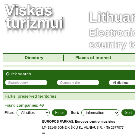
Lithua
Electroni
country t
Directory
Places of interest
Quick search
Parks, preserved territories
Found
companies
:
49
Filter:
Sort:
EUROPOS PARKAS, Europos centro muziejus
LT- 15148 JONEIKIŠKIŲ K., VILNIAUS R. - (5) 2377077
...