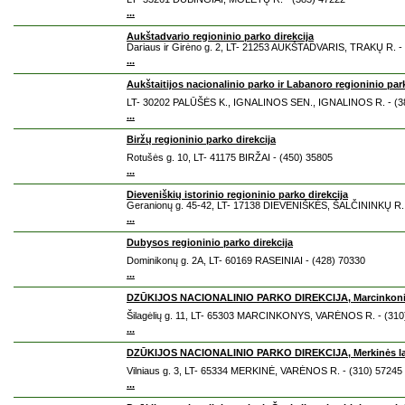
...
Aukštadvario regioninio parko direkcija
Dariaus ir Girėno g. 2, LT- 21253 AUKŠTADVARIS, TRAKŲ R. -
...
Aukštaitijos nacionalinio parko ir Labanoro regioninio park
LT- 30202 PALŪŠĖS K., IGNALINOS SEN., IGNALINOS R. - (3
...
Biržų regioninio parko direkcija
Rotušės g. 10, LT- 41175 BIRŽAI - (450) 35805
...
Dieveniškių istorinio regioninio parko direkcija
Geranionų g. 45-42, LT- 17138 DIEVENIŠKĖS, ŠALČININKŲ R. 
...
Dubysos regioninio parko direkcija
Dominikonų g. 2A, LT- 60169 RASEINIAI - (428) 70330
...
DZŪKIJOS NACIONALINIO PARKO DIREKCIJA, Marcinkonių 
Šilagėlių g. 11, LT- 65303 MARCINKONYS, VARĖNOS R. - (310
...
DZŪKIJOS NACIONALINIO PARKO DIREKCIJA, Merkinės lan
Vilniaus g. 3, LT- 65334 MERKINĖ, VARĖNOS R. - (310) 57245
...