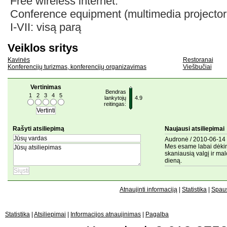
Free wireless internet.
Conference equipment (multimedia projector
I-VII: visą parą
Veiklos sritys
Kavinės
Restoranai
Konferencijų turizmas, konferencijų organizavimas
Viešbučiai
Vertinimas
Bendras
1
2
3
4
5
lankytojų
4.9
reitingas:
Rašyti atsiliepimą
Naujausi atsiliepimai
Audronė / 2010-06-14 
Mes esame labai dėking
skaniausią valgį ir m
dieną.
Atnaujinti informaciją
|
Statistika
|
Spaus
Statistika
|
Atsiliepimai
|
Informacijos atnaujinimas
|
Pagalba