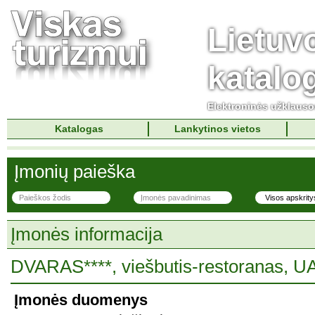
Lietuv
katalo
Elektroninės užklaus
Katalogas
Lankytinos vietos
Įmonių paieška
Įmonės informacija
DVARAS****, viešbutis-restoranas,
Įmonės duomenys