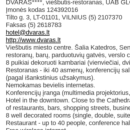
DVARAS****, viešbutis-restoranas, UAB 
Įmonės kodas 124392016
Tilto g. 3, LT-01101, VILNIUS (5) 2107370
Faksas (5) 2618783
hotel@dvaras.lt
http://www.dvaras.lt
Viešbutis miesto centre. Šalia Katedros, Se
restoranų, barų, parduotuvių gatvės, verslo c
8 puikiai dekoruoti kambariai (vienviečiai, dviv
Restoranas - iki 40 asmenų, konferencijų sal
(pagal išankstinius užsakymus).
Nemokamas bevielis internetas.
Konferencijų įranga (multimedia projektorius
Hotel in the downtown. Close to the Cathedra
of restaurants, bars, shopping streets, bus
8 well decorated rooms (single, double, suite
Restaurant - up to 40 people, conference hall