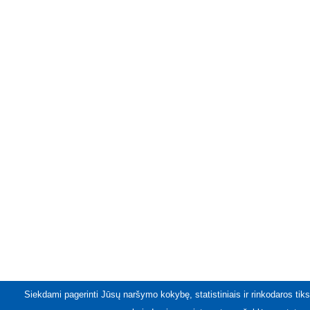
Siekdami pagerinti Jūsų naršymo kokybę, statistiniais ir rinkodaros tiks