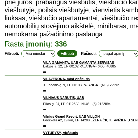
prie jūros, prabangus viešbutis, viešbučio 
viešbutyje, poilsis viešbutyje, vienvietis kam
liuksas, viešbučio apartamentai, viešbučio 
automobilių stovėjimo aikštelė, minibaras, ma
nemokama pažadinimo paslauga
Rasta
įmonių
:
336
Filtruoti:
Rūšiuoti:
VILA GAMANTA, UAB GAMANTA SERVISAS
Baltijos a. 12, LT- 00132 PALANGA - (460) 48885
...
VILAVERONA, mini viešbutis
J. Janonio g. 9, LT- 00133 PALANGA - (616) 22992
...
VILNIAUS NARUTIS, UAB
Pilies g. 24, LT- 01123 VILNIUS - (5) 2122894
...
Vilnius Grand Resort, UAB VILLON
Greitkelis A2, 19 km, LT- 14200 EŽERAIČIŲ K., AVIŽIENIŲ SEN
...
VYTURYS**, viešbutis