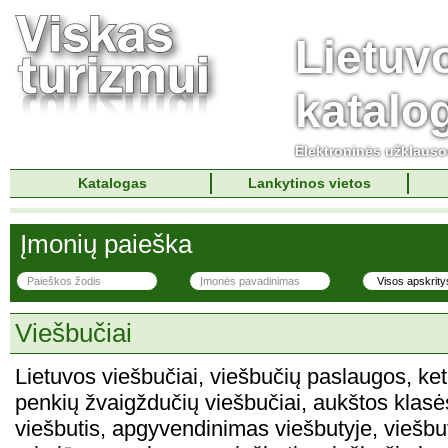
Lietuv
katalo
Elektroninės užklaus
Katalogas
Lankytinos vietos
Įmonių paieška
Viešbučiai
Lietuvos viešbučiai, viešbučių paslaugos, ket
penkių žvaigždučių viešbučiai, aukštos klasės
viešbutis, apgyvendinimas viešbutyje, viešbu