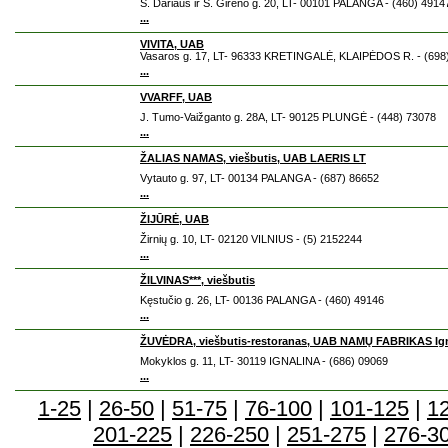
S. Dariaus ir S. Girėno g. 20, LT- 00101 PALANGA - (460) 4914
...
VIVITA, UAB
Vasaros g. 17, LT- 96333 KRETINGALĖ, KLAIPĖDOS R. - (698
...
VVARFF, UAB
J. Tumo-Vaižganto g. 28A, LT- 90125 PLUNGĖ - (448) 73078
...
ŽALIAS NAMAS, viešbutis, UAB LAERIS LT
Vytauto g. 97, LT- 00134 PALANGA - (687) 86652
...
ŽIJŪRĖ, UAB
Žirnių g. 10, LT- 02120 VILNIUS - (5) 2152244
...
ŽILVINAS***, viešbutis
Kęstučio g. 26, LT- 00136 PALANGA - (460) 49146
...
ŽUVĖDRA, viešbutis-restoranas, UAB NAMŲ FABRIKAS Ignal
Mokyklos g. 11, LT- 30119 IGNALINA - (686) 09069
...
1-25
|
26-50
|
51-75
|
76-100
|
101-125
|
1
201-225
|
226-250
|
251-275
|
276-3