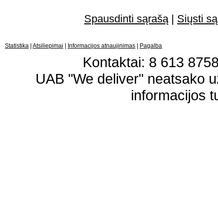
Spausdinti sąrašą
|
Siųsti są
Statistika
|
Atsiliepimai
|
Informacijos atnaujinimas
|
Pagalba
Kontaktai: 8 613 87583
UAB "We deliver" neatsako 
informacijos t