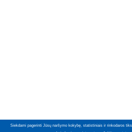
Siekdami pagerinti Jūsų naršymo kokybę, statistiniais ir rinkodaros tiks