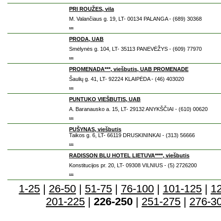
PRI ROUŽES, vila
M. Valančiaus g. 19, LT- 00134 PALANGA - (689) 30368
...
PRODA, UAB
Smėlynės g. 104, LT- 35113 PANEVĖŽYS - (609) 77970
...
PROMENADA***, viešbutis, UAB PROMENADE
Šaulių g. 41, LT- 92224 KLAIPĖDA - (46) 403020
...
PUNTUKO VIEŠBUTIS, UAB
A. Baranausko a. 15, LT- 29132 ANYKŠČIAI - (610) 00620
...
PUŠYNAS, viešbutis
Taikos g. 6, LT- 66119 DRUSKININKAI - (313) 56666
...
RADISSON BLU HOTEL LIETUVA****, viešbutis
Konstitucijos pr. 20, LT- 09308 VILNIUS - (5) 2726200
...
1-25
|
26-50
|
51-75
|
76-100
|
101-125
|
1
201-225
|
226-250
|
251-275
|
276-3