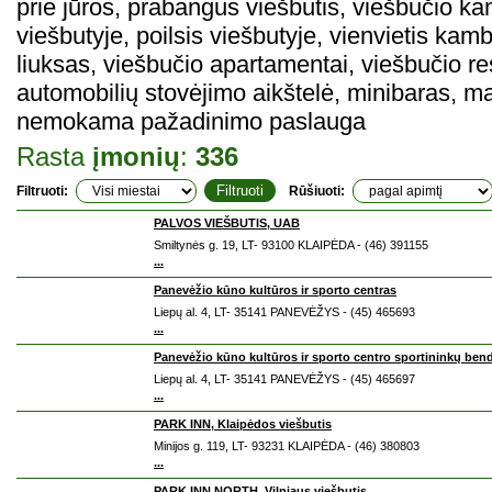
prie jūros, prabangus viešbutis, viešbučio 
viešbutyje, poilsis viešbutyje, vienvietis kam
liuksas, viešbučio apartamentai, viešbučio 
automobilių stovėjimo aikštelė, minibaras, ma
nemokama pažadinimo paslauga
Rasta
įmonių
:
336
Filtruoti:
Rūšiuoti:
PALVOS VIEŠBUTIS, UAB
Smiltynės g. 19, LT- 93100 KLAIPĖDA - (46) 391155
...
Panevėžio kūno kultūros ir sporto centras
Liepų al. 4, LT- 35141 PANEVĖŽYS - (45) 465693
...
Panevėžio kūno kultūros ir sporto centro sportininkų ben
Liepų al. 4, LT- 35141 PANEVĖŽYS - (45) 465697
...
PARK INN, Klaipėdos viešbutis
Minijos g. 119, LT- 93231 KLAIPĖDA - (46) 380803
...
PARK INN NORTH, Vilniaus viešbutis