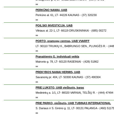
...
PERKŪNO NAMAI, UAB
Perkūno al. 61, LT- 44226 KAUNAS - (37) 320230
...
POILSIO INVESTICIJA, UAB
Vilniaus al. 22-1, LT- 66119 DRUSKININKAI - (685) 00272
...
PORTO, pramogų centras, UAB VVARFF
LT- 90110 TRUIKIŲ K., BABRUNGO SEN., PLUNGĖS R. - (448
...
Pranaitienės G. individuali veikla
Maironio g. 78, LT- 60120 RASEINIAI - (428) 51862
...
PREKYBOS NAMAI HERMIS, UAB
Savanorių pr. 404, LT- 50300 KAUNAS - (37) 490304
...
PRIE LUKSTO, UAB viešbutis, baras
Medininkų a. 1/1, LT- 88320 VARNIAI, TELŠIŲ R. - (444) 47494
...
PRIE PARKO, viešbutis, UAB TUBINAS INTERNATIONAL
S. Dariaus ir S. Girėno g. 11, LT- 00131 PALANGA - (460) 5117
...