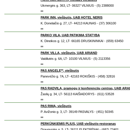
Ukmergės g. 363, LT- 06327 VILNIUS - (5) 2388000
...
PARK INN, viešbutis, UAB HOTEL NERIS
K. Donelaičio g. 27, LT- 44213 KAUNAS - (37) 306100
...
PARKO VILA, UAB PATIKIMA STATYBA
K. Dineikos g. 12, LT- 66165 DRUSKININKAI - (659) 63450
...
PARK VILLA, viešbutis, UAB ARIAND
Vaidilutės g. 6A, LT- 10100 VILNIUS - (5) 2113356
...
PAS ANGELĘ**, viešbutis
Panevėžio g. 7A, LT- 42163 ROKIŠKIS - (458) 32816
...
PAS RADVILĄ, pramogų ir konferencijų centras, UAB AR
Žaslių g. 34, LT- 56113 KAIŠIADORYS - (611) 53528
...
PAS RIMĄ, viešbutis
P. Avižonio g. 3, LT- 39149 PASVALYS - (451) 50345
...
PERKŪNKIEMIS PLIUS, UAB viešbutis-restoranas
Draugystės g. 5, LT- 26111 ELEKTRĖNAI - (687) 72401