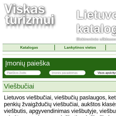
Lietuv
katalo
Elektroninės užklaus
Katalogas
Lankytinos vietos
Įmonių paieška
Viešbučiai
Lietuvos viešbučiai, viešbučių paslaugos, ket
penkių žvaigždučių viešbučiai, aukštos klasės
viešbutis, apgyvendinimas viešbutyje, viešbu