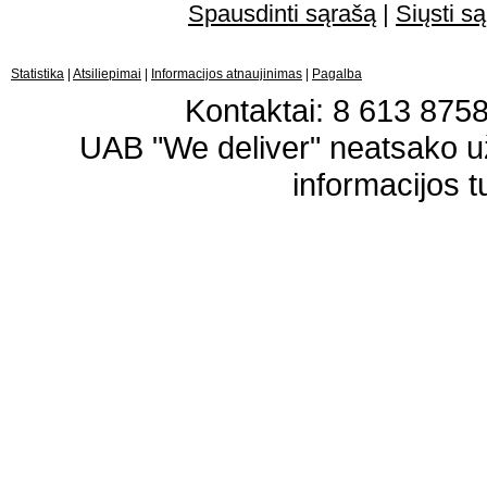
Spausdinti sąrašą
|
Siųsti są
Statistika
|
Atsiliepimai
|
Informacijos atnaujinimas
|
Pagalba
Kontaktai: 8 613 87583
UAB "We deliver" neatsako 
informacijos t