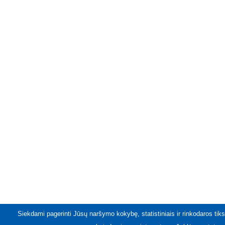
Siekdami pagerinti Jūsų naršymo kokybę, statistiniais ir rinkodaros tiks