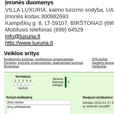
Įmonės duomenys
VILLA LUXURIA, kaimo turizmo sodyba,
Įmonės kodas 300882693
Kampiškių g. 8, LT-59107, BIRŠTONAS (69
Mobilusis telefonas (699) 64529
info@luxuria.lt
http://www.luxuria.lt
Veiklos sritys
Konferencijų turizmas, konferencijų organizavimas
SPA centrai
Renginių, koncertų organizavimas, skatinamasis turizmas
Vandens turizm
Restoranai
Viešbučiai
Vertinimas
Bendras
1
2
3
4
5
lankytojų
5
reitingas:
Rašyti atsiliepimą
Naujausi atsiliepimai
mioska / 2011-01-17 23
ar verta ten nuvykti?