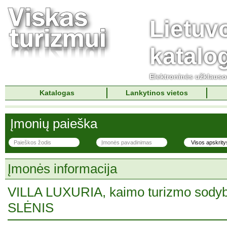
Lietuv
katalo
Elektroninės užklaus
Katalogas
Lankytinos vietos
Įmonių paieška
Įmonės informacija
VILLA LUXURIA, kaimo turizmo so
SLĖNIS