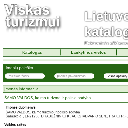
Lietuv
katalo
Elektroninės užklaus
Katalogas
Lankytinos vietos
Įmonių paieška
Įmonės informacija
ŠAMO VALDOS, kaimo turizmo ir poilsio sodyba
Įmonės duomenys
ŠAMO VALDOS, kaimo turizmo ir poilsio sodyba
Šamuko g. , LT-21256, DRABUŽNINKŲ K., AUKŠTADVARIO SEN., TRAKŲ R. (
Veiklos sritys