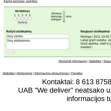
Kaimo turizmas, sodybos
Vertinimas
Bendras
1
2
3
4
5
lankytojų
nėra
reitingas:
Rašyti atsiliepimą
Naujausi atsiliepimai
Neringa / 2011-10-05 1
Labai graži sodyba. Jo
Graži aplinka, mieli i
maistas !
Atnaujinti informaciją
|
Statistika
|
Spaus
Statistika
|
Atsiliepimai
|
Informacijos atnaujinimas
|
Pagalba
Kontaktai: 8 613 87583
UAB "We deliver" neatsako 
informacijos t