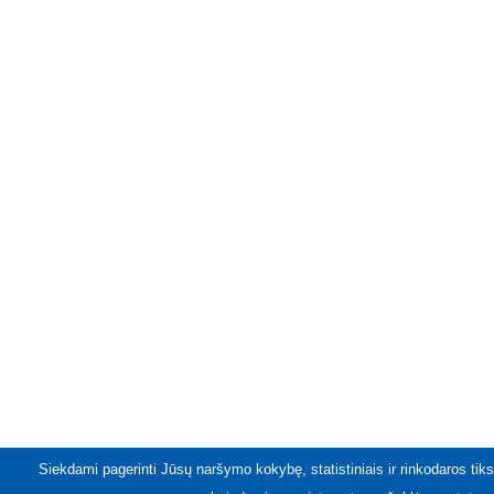
Siekdami pagerinti Jūsų naršymo kokybę, statistiniais ir rinkodaros tiks