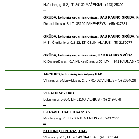
Naftininkų g. 8-2, LT- 89132 MAŽEIKIAI - (443) 25300
...
GRŪDA, kelionių organizatoriaus, UAB KAUNO GRŪDA, Pan
Respublikos g. 8, LT- 35199 PANEVĖŽYS - (45) 437331
...
GRŪDA, kelionių organizatoriaus, UAB KAUNO GRŪDA, Viln
M. K. Čiurlionio g. 9/2-12, LT- 03104 VILNIUS - (5) 2150077
...
GRŪDA, kelionių organizatorius, UAB KAUNO GRŪDA
K. Donelaičio g. 48/A.Mickevičiaus g.50, LT- 44241 KAUNAS - 
...
ANCILIUS, kultūrinių iniciatyvų UAB
Vilniaus g. 24/Liejyklos g. 2, LT- 01402 VILNIUS - (5) 2624028
...
VEGATURAS, UAB
Lukiškių g. 5-204, LT- 01108 VILNIUS - (5) 2497878
...
F-TRAVEL, UAB FITRANSAS
Mindaugo g. 20, LT- 03215 VILNIUS - (5) 2497222
...
KELIONIŲ CENTRAS, UAB
Vilniaus g. 233, LT- 76343 ŠIAULIAI - (41) 399544