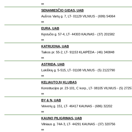
...
SENAMIESČIO GIDAS, UAB
Aušros Vartų g. 7, LT- 01129 VILNIUS - (699) 54064
...
EURA, UAB
Kęstučio g. 57-4, LT- 44303 KAUNAS - (37) 201582
...
KATRIJONA, UAB
Taikos pr. 55-2, LT- 91153 KLAIPĖDA - (46) 340848
...
ASTRIDA, UAB
Lukiškių g. 5-515, LT- 01108 VILNIUS - (5) 2122790
...
KELIAUTOJŲ KLUBAS
Konstitucijos pr. 23-101, C korp., LT- 08105 VILNIUS - (5) 272
...
BY & N, UAB
Veiverių g. 151, LT- 46417 KAUNAS - (686) 32202
...
KAUNO PILIGRIMAS, UAB
Vilniaus g. 74A-3, LT- 44291 KAUNAS - (37) 320756
...