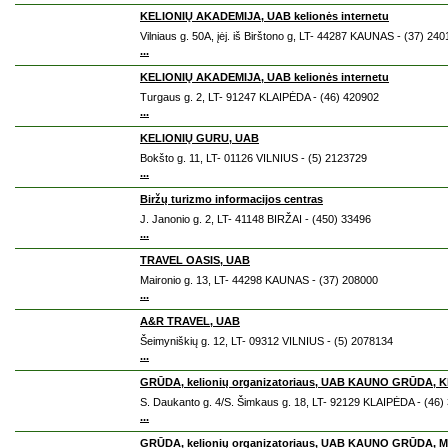
KELIONIŲ AKADEMIJA, UAB kelionės internetu
Vilniaus g. 50A, įėj. iš Birštono g, LT- 44287 KAUNAS - (37) 240
...
KELIONIŲ AKADEMIJA, UAB kelionės internetu
Turgaus g. 2, LT- 91247 KLAIPĖDA - (46) 420902
...
KELIONIŲ GURU, UAB
Bokšto g. 11, LT- 01126 VILNIUS - (5) 2123729
...
Biržų turizmo informacijos centras
J. Janonio g. 2, LT- 41148 BIRŽAI - (450) 33496
...
TRAVEL OASIS, UAB
Maironio g. 13, LT- 44298 KAUNAS - (37) 208000
...
A&R TRAVEL, UAB
Šeimyniškių g. 12, LT- 09312 VILNIUS - (5) 2078134
...
GRŪDA, kelionių organizatoriaus, UAB KAUNO GRŪDA, Kla
S. Daukanto g. 4/S. Šimkaus g. 18, LT- 92129 KLAIPĖDA - (46)
...
GRŪDA, kelionių organizatoriaus, UAB KAUNO GRŪDA, Maže