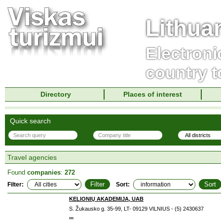
Lithua
Electroni
country t
Directory
Places of interest
Quick search
Travel agencies
Found
companies
:
272
Filter:
Sort:
KELIONIŲ AKADEMIJA, UAB
S. Žukausko g. 35-99, LT- 09129 VILNIUS - (5) 2430637
...