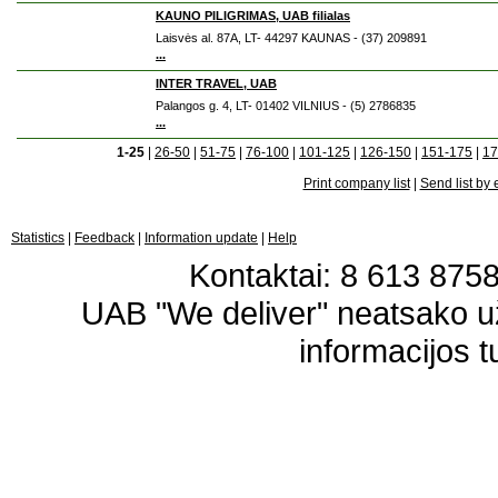
KAUNO PILIGRIMAS, UAB filialas
Laisvės al. 87A, LT- 44297 KAUNAS - (37) 209891
...
INTER TRAVEL, UAB
Palangos g. 4, LT- 01402 VILNIUS - (5) 2786835
...
1-25
|
26-50
|
51-75
|
76-100
|
101-125
|
126-150
|
151-175
|
17
Print company list
|
Send list by 
Statistics
|
Feedback
|
Information update
|
Help
Kontaktai: 8 613 87583
UAB "We deliver" neatsako 
informacijos t