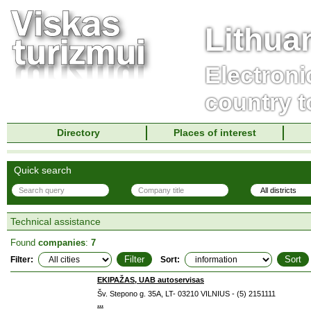
Lithua
Electroni
country t
Directory
Places of interest
Quick search
Technical assistance
Found
companies
:
7
Filter:
Sort:
EKIPAŽAS, UAB autoservisas
Šv. Stepono g. 35A, LT- 03210 VILNIUS - (5) 2151111
...