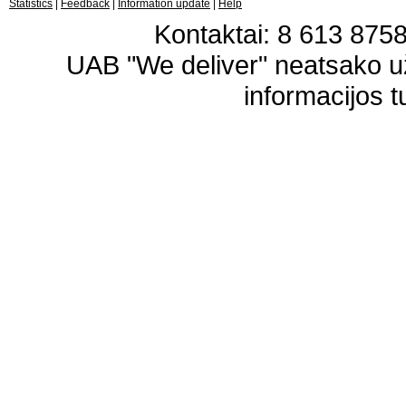
Statistics
|
Feedback
|
Information update
|
Help
Kontaktai: 8 613 87583
UAB "We deliver" neatsako 
informacijos t