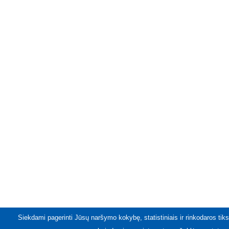
Siekdami pagerinti Jūsų naršymo kokybę, statistiniais ir rinkodaros tiks