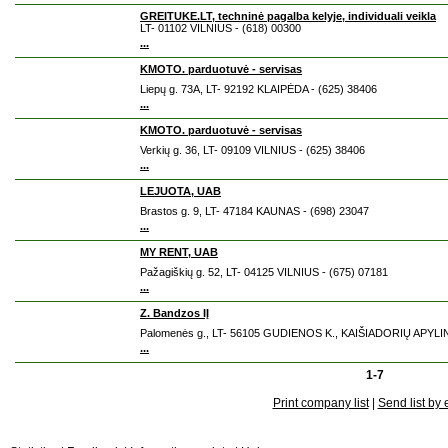
GREITUKE.LT, techninė pagalba kelyje, individuali veikla
LT- 01102 VILNIUS - (618) 00300
...
KMOTO. parduotuvė - servisas
Liepų g. 73A, LT- 92192 KLAIPĖDA - (625) 38406
...
KMOTO. parduotuvė - servisas
Verkių g. 36, LT- 09109 VILNIUS - (625) 38406
...
LEJUOTA, UAB
Brastos g. 9, LT- 47184 KAUNAS - (698) 23047
...
MY RENT, UAB
Pažagiškių g. 52, LT- 04125 VILNIUS - (675) 07181
...
Z. Bandzos IĮ
Palomenės g., LT- 56105 GUDIENOS K., KAIŠIADORIŲ APYLIN
...
1-7
Print company list
|
Send list by 