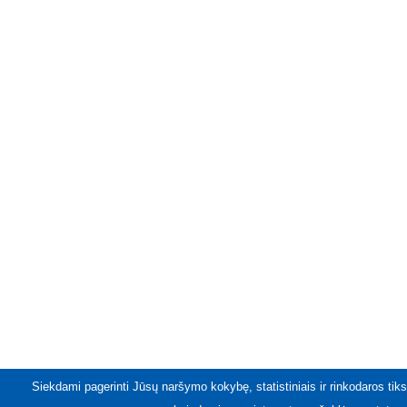
Siekdami pagerinti Jūsų naršymo kokybę, statistiniais ir rinkodaros tiks