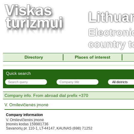
Lithua
Electroni
country t
Directory
Places of interest
Quick search
Company info. From abroad dial prefix +370
V. Omilevičienės įmonė
Company information
V. Omilevičienės įmonė
Įmonės kodas 159981736
Savanorių pr. 110-1, LT-44147, KAUNAS (698) 71252