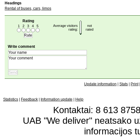
Headings
Rental of buses, cars, limos
Rating
Average visitors
not
1
2
3
4
5
rating:
rated
Write comment
Update information
|
Stats
|
Print
Statistics
|
Feedback
|
Information update
|
Help
Kontaktai: 8 613 87583
UAB "We deliver" neatsako 
informacijos t