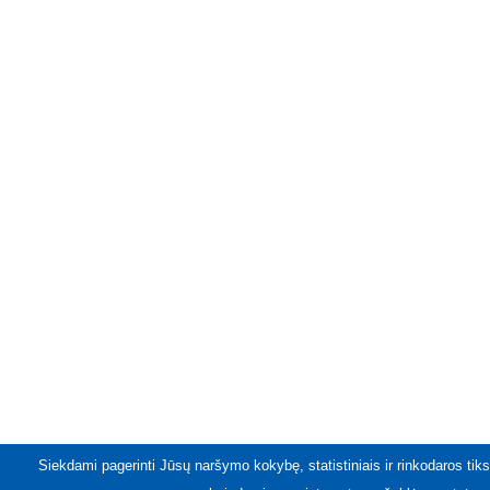
Siekdami pagerinti Jūsų naršymo kokybę, statistiniais ir rinkodaros tiks