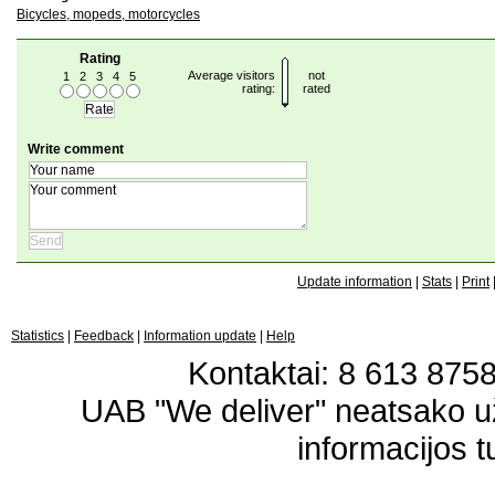
Bicycles, mopeds, motorcycles
Rating
Average visitors
not
1
2
3
4
5
rating:
rated
Write comment
Update information
|
Stats
|
Print
Statistics
|
Feedback
|
Information update
|
Help
Kontaktai: 8 613 87583
UAB "We deliver" neatsako 
informacijos t