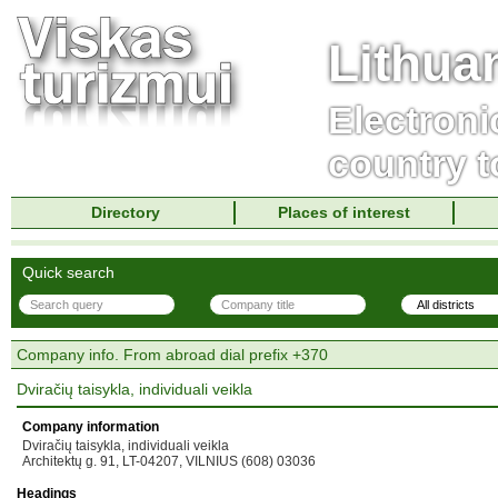
Lithua
Electroni
country t
Directory
Places of interest
Quick search
Company info. From abroad dial prefix +370
Dviračių taisykla, individuali veikla
Company information
Dviračių taisykla, individuali veikla
Architektų g. 91, LT-04207, VILNIUS (608) 03036
Headings