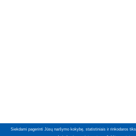
Siekdami pagerinti Jūsų naršymo kokybę, statistiniais ir rinkodaros tiks