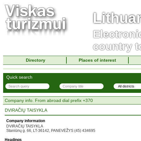
Lithua
Electroni
country t
Directory
Places of interest
Quick search
Company info. From abroad dial prefix +370
DVIRAČIŲ TAISYKLA
Company information
DVIRAČIŲ TAISYKLA
Staniūnų g. 66, LT-36142, PANEVĖŽYS (45) 434695
Headings