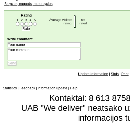
Bicycles, mopeds, motorcycles
Rating
Average visitors
not
1
2
3
4
5
rating:
rated
Write comment
Update information
|
Stats
|
Print
Statistics
|
Feedback
|
Information update
|
Help
Kontaktai: 8 613 87583
UAB "We deliver" neatsako 
informacijos t