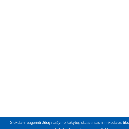
Siekdami pagerinti Jūsų naršymo kokybę, statistiniais ir rinkodaros tiks