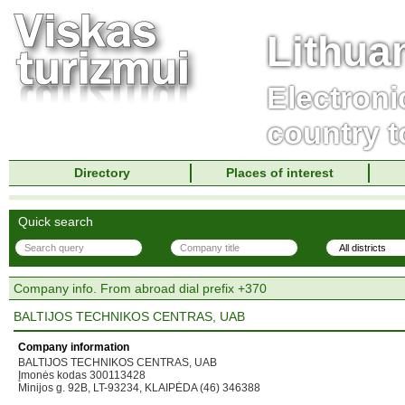
Lithua
Electroni
country t
Directory
Places of interest
Quick search
Company info. From abroad dial prefix +370
BALTIJOS TECHNIKOS CENTRAS, UAB
Company information
BALTIJOS TECHNIKOS CENTRAS, UAB
Įmonės kodas 300113428
Minijos g. 92B, LT-93234, KLAIPĖDA (46) 346388