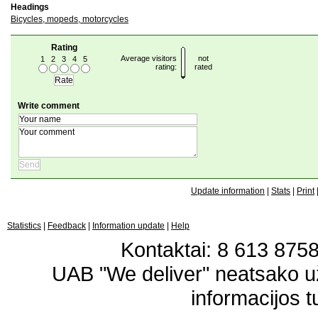
Headings
Bicycles, mopeds, motorcycles
Rating
Average visitors
not
1
2
3
4
5
rating:
rated
Write comment
Update information
|
Stats
|
Print
Statistics
|
Feedback
|
Information update
|
Help
Kontaktai: 8 613 87583
UAB "We deliver" neatsako 
informacijos t