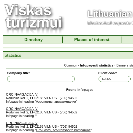
Lithuanian
Electronical requests
Directory
Places of interest
Statistics
Common
·
Infopages© statistics
·
Banners sta
Company title:
Client code:
Found infopages
ORO NAVIGACIJA, VĮ
Rodūnios kel. 2, LT-02188 VILNIUS - (706) 94502
Infopage in heading "
Аэропорты, авиакомпании
"
ORO NAVIGACIJA, VĮ
Rodūnios kel. 2, LT-02188 VILNIUS - (706) 94502
Infopage in heading "
"
ORO NAVIGACIJA, VĮ
Rodūnios kel. 2, LT-02188 VILNIUS - (706) 94502
Infopage in heading "
Oro uostai, oro transporto kompanijos
"