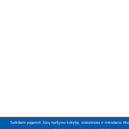
Siekdami pagerinti Jūsų naršymo kokybę, statistiniais ir rinkodaros tiks