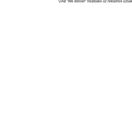
UAB "We deliver" neatsako už reklamos užsako