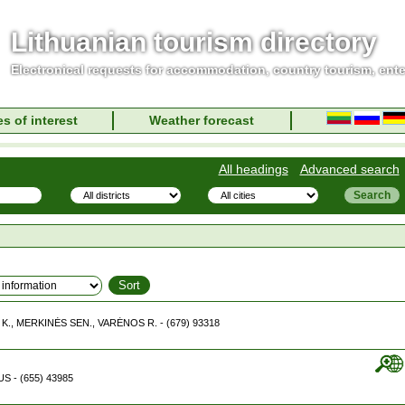
Lithuanian tourism directory
Electronical requests for accommodation, country tourism, ent
s of interest
Weather forecast
All headings
Advanced search
K., MERKINĖS SEN., VARĖNOS R. - (679) 93318
US - (655) 43985