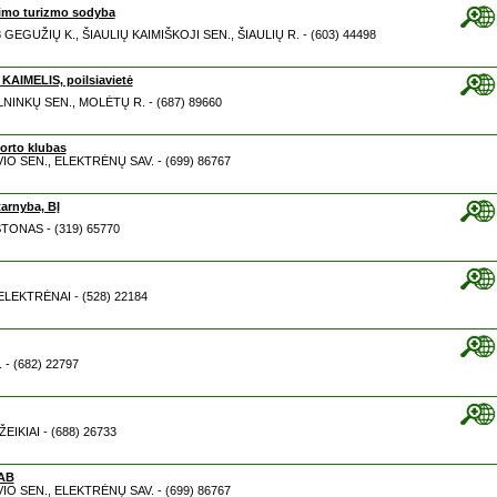
mo turizmo sodyba
08 GEGUŽIŲ K., ŠIAULIŲ KAIMIŠKOJI SEN., ŠIAULIŲ R. - (603) 44498
IMELIS, poilsiavietė
ALNINKŲ SEN., MOLĖTŲ R. - (687) 89660
orto klubas
VIO SEN., ELEKTRĖNŲ SAV. - (699) 86767
arnyba, BĮ
RŠTONAS - (319) 65770
 ELEKTRĖNAI - (528) 22184
 - (682) 22797
ŽEIKIAI - (688) 26733
AB
VIO SEN., ELEKTRĖNŲ SAV. - (699) 86767