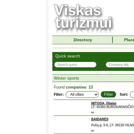
Directory
Place
Quick search
Winter sports
Found
companies
:
13
Filter:
Sort:
MITODA, filialas
LT- 65383 BUROKARAISČIO 
...
BAIDARĖS
Pušų g. 3-6, LT- 08120 VILNI
...