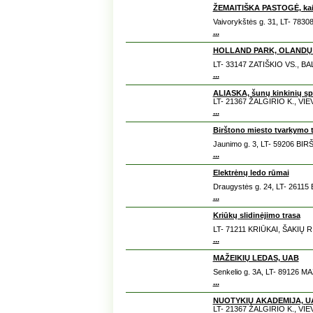
ŽEMAITIŠKA PASTOGĖ, kai
Vaivorykštės g. 31, LT- 783
...
HOLLAND PARK, OLANDŲ KA
LT- 33147 ZATIŠKIO VS., B
...
ALIASKA, šunų kinkinių sp
LT- 21367 ŽALGIRIO K., VIE
...
Birštono miesto tvarkymo t
Jaunimo g. 3, LT- 59206 BI
...
Elektrėnų ledo rūmai
Draugystės g. 24, LT- 26115
...
Kriūkų slidinėjimo trasa
LT- 71211 KRIŪKAI, ŠAKIŲ R.
...
MAŽEIKIŲ LEDAS, UAB
Senkelio g. 3A, LT- 89126 MA
...
NUOTYKIŲ AKADEMIJA, U
LT- 21367 ŽALGIRIO K., VIE