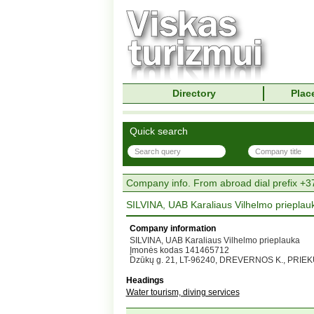
Directory
Place
Quick search
Company info. From abroad dial prefix +3
SILVINA, UAB Karaliaus Vilhelmo prieplau
Company information
SILVINA, UAB Karaliaus Vilhelmo prieplauka
Įmonės kodas 141465712
Dzūkų g. 21, LT-96240, DREVERNOS K., PRIEK
Headings
Water tourism, diving services