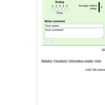
Rating
Average visitors
1
2
3
4
5
5
rating:
Write comment
Up
Statistics
|
Feedback
|
Information update
|
Help
UAB "We deliver