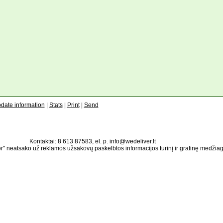
date information
|
Stats
|
Print
|
Send
Kontaktai: 8 613 87583, el. p. info@wedeliver.lt
" neatsako už reklamos užsakovų paskelbtos informacijos turinį ir grafinę medžia