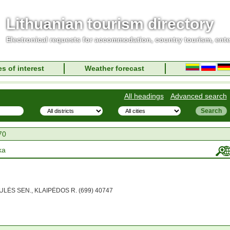
Lithuanian tourism directory
Electronical requests for accommodation, country tourism, ent
s of interest
Weather forecast
All headings
Advanced search
70
ka
ULĖS SEN., KLAIPĖDOS R. (699) 40747