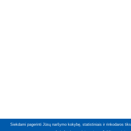
Siekdami pagerinti Jūsų naršymo kokybę, statistiniais ir rinkodaros tiks