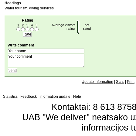
Headings
Water tourism, diving services
Rating
Average visitors
not
1
2
3
4
5
rating:
rated
Write comment
Update information
|
Stats
|
Print
Statistics
|
Feedback
|
Information update
|
Help
Kontaktai: 8 613 87583
UAB "We deliver" neatsako 
informacijos t