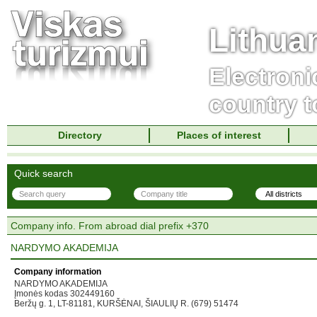
Lithua
Electroni
country t
Directory
Places of interest
Quick search
Company info. From abroad dial prefix +370
NARDYMO AKADEMIJA
Company information
NARDYMO AKADEMIJA
Įmonės kodas 302449160
Beržų g. 1, LT-81181, KURŠĖNAI, ŠIAULIŲ R. (679) 51474