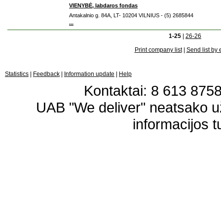
VIENYBĖ, labdaros fondas
Antakalnio g. 84A, LT- 10204 VILNIUS - (5) 2685844
...
1-25
|
26-26
Print company list
|
Send list by 
Statistics
|
Feedback
|
Information update
|
Help
Kontaktai: 8 613 87583
UAB "We deliver" neatsako 
informacijos t