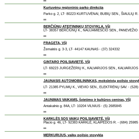
Kurtuvėnų regioninio parko direkcija
Parko g. 2, LT- 80223 KURTUVĖNAI, BUBIŲ SEN., ŠIAULIŲ R. 
...
BERČIŪNŲ ATEITININKŲ STOVYKLA, VšĮ
LT- 38357 BERČIŪNŲ K., NAUJAMIESČIO SEN., PANEVĖŽIO R.
...
FRAGETA, VšĮ
Žemaitės g. 3-3, LT- 44147 KAUNAS - (37) 324332
...
GINTARO POILSIAVIETĖ, VšĮ
LT- 69223 JURGEŽERIŲ K., KALVARIJOS SEN., KALVARIJOS S
...
JAUNASIS AUTOMOBILININKAS, moksleivių poilsio stovy
LT- 21385 PYLIMŲ K., VIEVIO SEN., ELEKTRĖNŲ SAV. - (528)
...
JAUNIMAS VAIKAMS, švietimo ir kultūros centras, VšĮ
Antakalnio g. 84A, LT- 10204 VILNIUS - (5) 2685845
...
KARKLĖS SOS VAIKŲ POILSIAVIETĖ, VšĮ
Placio g. 46, LT- 92383 KARKLĖ, KLAIPĖDOS R. - (684) 25985
...
MERKURIJUS, vaikų poilsio stovykla