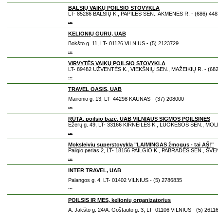
BALSIŲ VAIKŲ POILSIO STOVYKLA
LT- 85286 BALSIŲ K., PAPILĖS SEN., AKMENĖS R. - (686) 44
...
KELIONIŲ GURU, UAB
Bokšto g. 11, LT- 01126 VILNIUS - (5) 2123729
...
VIRVYTĖS VAIKŲ POILSIO STOVYKLA
LT- 89482 UŽVENTĖS K., VIEKŠNIŲ SEN., MAŽEIKIŲ R. - (682
...
TRAVEL OASIS, UAB
Maironio g. 13, LT- 44298 KAUNAS - (37) 208000
...
RŪTA, poilsio bazė, UAB VILNIAUS SIGMOS POILSINĖS
Ežerų g. 49, LT- 33166 KIRNEILĖS K., LUOKESOS SEN., MOLĖ
...
Moksleivių superstovykla "LAIMINGAS žmogus - tai AŠ!"
Pailgio perlas 2, LT- 18156 PAILGIO K., PABRADĖS SEN., ŠVE
...
INTER TRAVEL, UAB
Palangos g. 4, LT- 01402 VILNIUS - (5) 2786835
...
POILSIS IR MES, kelionių organizatorius
A. Jakšto g. 24/A. Goštauto g. 3, LT- 01106 VILNIUS - (5) 2611
...