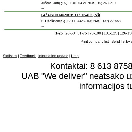
Aušros Vartų g. 5, LT- 01304 VILNIUS - (5) 2665210
...
PAŽAISLIO MUZIKOS FESTIVALIS, VšĮ
E. Ožeškienės g. 12, LT- 44252 KAUNAS - (37) 222558
...
1-25
|
26-50
|
51-75
|
76-100
|
101-125
|
126-15
Print company list
|
Send list by 
Statistics
|
Feedback
|
Information update
|
Help
Kontaktai: 8 613 87583
UAB "We deliver" neatsako 
informacijos t