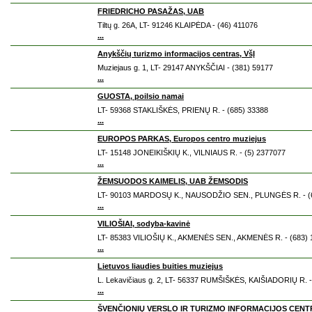
FRIEDRICHO PASAŽAS, UAB
Tiltų g. 26A, LT- 91246 KLAIPĖDA - (46) 411076
...
Anykščių turizmo informacijos centras, VšĮ
Muziejaus g. 1, LT- 29147 ANYKŠČIAI - (381) 59177
...
GUOSTA, poilsio namai
LT- 59368 STAKLIŠKĖS, PRIENŲ R. - (685) 33388
...
EUROPOS PARKAS, Europos centro muziejus
LT- 15148 JONEIKIŠKIŲ K., VILNIAUS R. - (5) 2377077
...
ŽEMSUODOS KAIMELIS, UAB ŽEMSODIS
LT- 90103 MARDOSŲ K., NAUSODŽIO SEN., PLUNGĖS R. - (6
...
VILIOŠIAI, sodyba-kavinė
LT- 85383 VILIOŠIŲ K., AKMENĖS SEN., AKMENĖS R. - (683) 
...
Lietuvos liaudies buities muziejus
L. Lekavičiaus g. 2, LT- 56337 RUMŠIŠKĖS, KAIŠIADORIŲ R. -
...
ŠVENČIONIŲ VERSLO IR TURIZMO INFORMACIJOS CENT