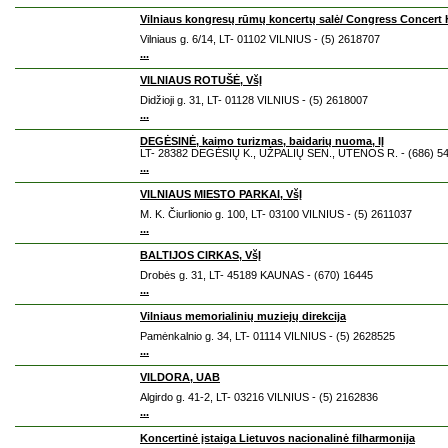
Vilniaus kongresų rūmų koncertų salė/ Congress Concert 
Vilniaus g. 6/14, LT- 01102 VILNIUS - (5) 2618707
...
VILNIAUS ROTUŠĖ, VšĮ
Didžioji g. 31, LT- 01128 VILNIUS - (5) 2618007
...
DEGĖSINĖ, kaimo turizmas, baidarių nuoma, IĮ
LT- 28382 DEGĖSIŲ K., UŽPALIŲ SEN., UTENOS R. - (686) 5
...
VILNIAUS MIESTO PARKAI, VšĮ
M. K. Čiurlionio g. 100, LT- 03100 VILNIUS - (5) 2611037
...
BALTIJOS CIRKAS, VšĮ
Drobės g. 31, LT- 45189 KAUNAS - (670) 16445
...
Vilniaus memorialinių muziejų direkcija
Pamėnkalnio g. 34, LT- 01114 VILNIUS - (5) 2628525
...
VILDORA, UAB
Algirdo g. 41-2, LT- 03216 VILNIUS - (5) 2162836
...
Koncertinė įstaiga Lietuvos nacionalinė filharmonija