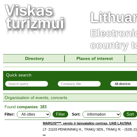
Lithua
Electroni
country t
Directory
Places of interest
Quick search
Organisation of events, concerts
Found
companies
:
183
Filter:
Sort:
MARGIS****, verslo ir laisvalaikio centras, UAB LAUSNA
LT- 21103 PENKININKŲ K., TRAKŲ SEN., TRAKŲ R. - (528) 2
...