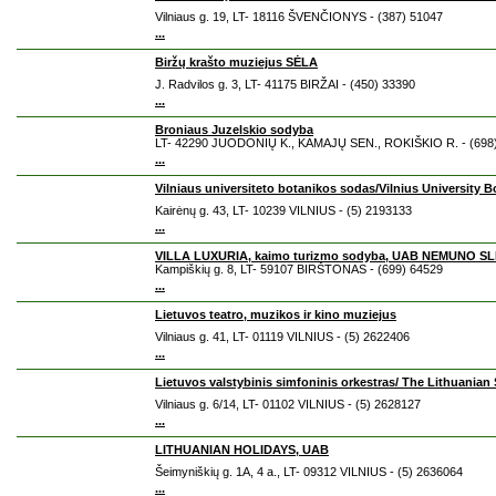
Vilniaus g. 19, LT- 18116 ŠVENČIONYS - (387) 51047
...
Biržų krašto muziejus SĖLA
J. Radvilos g. 3, LT- 41175 BIRŽAI - (450) 33390
...
Broniaus Juzelskio sodyba
LT- 42290 JUODONIŲ K., KAMAJŲ SEN., ROKIŠKIO R. - (698
...
Vilniaus universiteto botanikos sodas/Vilnius University 
Kairėnų g. 43, LT- 10239 VILNIUS - (5) 2193133
...
VILLA LUXURIA, kaimo turizmo sodyba, UAB NEMUNO SL
Kampiškių g. 8, LT- 59107 BIRŠTONAS - (699) 64529
...
Lietuvos teatro, muzikos ir kino muziejus
Vilniaus g. 41, LT- 01119 VILNIUS - (5) 2622406
...
Lietuvos valstybinis simfoninis orkestras/ The Lithuania
Vilniaus g. 6/14, LT- 01102 VILNIUS - (5) 2628127
...
LITHUANIAN HOLIDAYS, UAB
Šeimyniškių g. 1A, 4 a., LT- 09312 VILNIUS - (5) 2636064
...