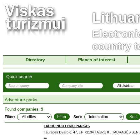
Lithua
Electroni
country t
Directory
Places of interest
Quick search
Adventure parks
Found
companies
:
9
Filter:
Sort:
TAURŲ NUOTYKIŲ PARKAS
Tauragės Dvaro g. 47, LT- 72134 TAURŲ K., TAURAGĖS SEN.
...