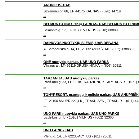
ARONIJUS, UAB
Savanorių pr. 66, LT- 44175 KAUNAS - (620) 14719
...
BELMONTO NUOTYKIŲ PARKAS, UAB BELMONTO PRA
Belmonto g. 17, LT- 11300 VILNIUS - (610) 00009
...
DAINUVOS NUOTYKIŲ SLĖNIS, UAB DEIVANA
A. Baranausko a. 14, LT- 29132 ANYKŠČIAI - (652) 13888
...
ONE nuotykių parkas, UAB UNO PARKS
Vilniaus al., LT- 66119 DRUSKININKAI - (607) 20911
...
TARZANIJA, UAB nuotykių parkas
Radžiūnų g. 33, LT- 62181 RADŽIŪNŲ K., ALYTAUS R. - (671)
...
TONYRESORT, pramogų ir poilsio parkas, UAB ANUPRIŠ
LT- 21100 ANUPRIŠKIŲ K., TRAKŲ SEN., TRAKŲ R. - (611) 44
...
UNO PARK nuotykių parkas, UAB UNO PARKS
Lizdeikos g., LT- 10101 VILNIUS - (602) 32366
...
UNO PARKS, UAB
Pilėnų g. 14, LT- 62235 ALYTUS - (611) 25611