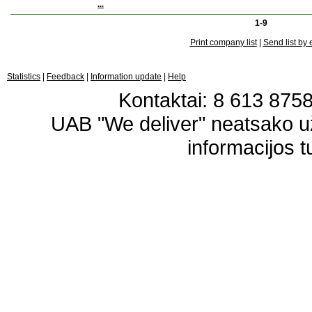
...
1-9
Print company list
|
Send list by 
Statistics
|
Feedback
|
Information update
|
Help
Kontaktai: 8 613 87583
UAB "We deliver" neatsako 
informacijos t