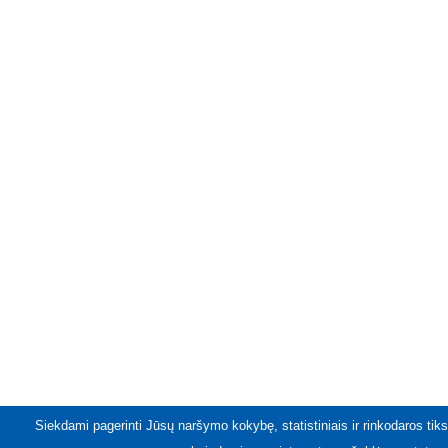
Siekdami pagerinti Jūsų naršymo kokybę, statistiniais ir rinkodaros tiks