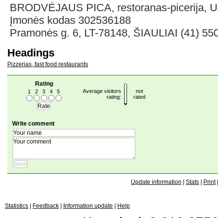
BRODVĖJAUS PICA, restoranas-picerija, 
Įmonės kodas 302536188
Pramonės g. 6, LT-78148, ŠIAULIAI (41) 55
Headings
Pizzerias, fast food restaurants
Rating
Average visitors
not
1
2
3
4
5
rating:
rated
Write comment
Update information
|
Stats
|
Print
Statistics
|
Feedback
|
Information update
|
Help