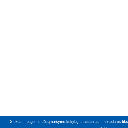
Siekdami pagerinti Jūsų naršymo kokybę, statistiniais ir rinkodaros tiks