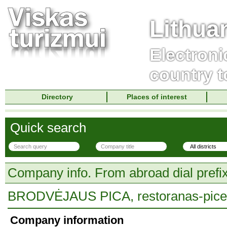
Lithua
Electroni
country t
Directory
Places of interest
Quick search
Company info. From abroad dial prefi
BRODVĖJAUS PICA, restoranas-picer
Company information