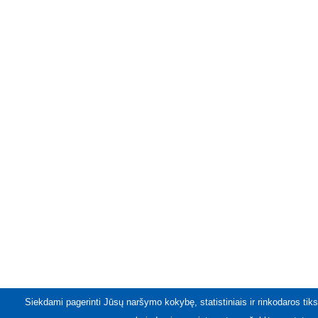
Siekdami pagerinti Jūsų naršymo kokybę, statistiniais ir rinkodaros tiks