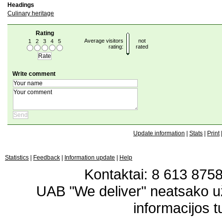
Headings
Culinary heritage
Rating
Average visitors
not
1
2
3
4
5
rating:
rated
Write comment
Update information
|
Stats
|
Print
Statistics
|
Feedback
|
Information update
|
Help
Kontaktai: 8 613 87583
UAB "We deliver" neatsako 
informacijos t