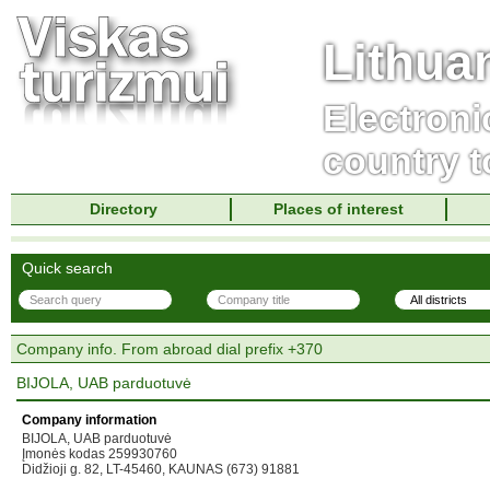
Lithua
Electroni
country t
Directory
Places of interest
Quick search
Company info. From abroad dial prefix +370
BIJOLA, UAB parduotuvė
Company information
BIJOLA, UAB parduotuvė
Įmonės kodas 259930760
Didžioji g. 82, LT-45460, KAUNAS (673) 91881