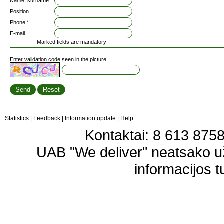
Name, surname *
Position
Phone *
E-mail
Marked fields are mandatory
Enter validation code seen in the picture:
Statistics
|
Feedback
|
Information update
|
Help
Kontaktai: 8 613 87583
UAB "We deliver" neatsako 
informacijos t