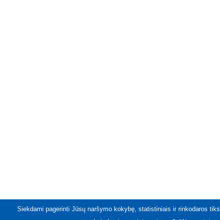
Siekdami pagerinti Jūsų naršymo kokybę, statistiniais ir rinkodaros tiks