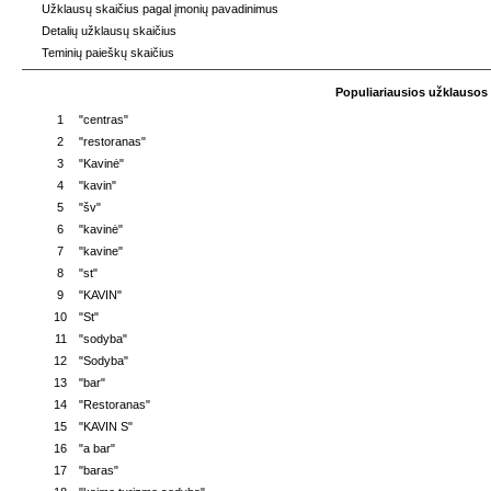
Užklausų skaičius pagal įmonių pavadinimus
Detalių užklausų skaičius
Teminių paieškų skaičius
Populiariausios užklausos
1
"centras"
2
"restoranas"
3
"Kavinė"
4
"kavin"
5
"šv"
6
"kavinė"
7
"kavine"
8
"st"
9
"KAVIN"
10
"St"
11
"sodyba"
12
"Sodyba"
13
"bar"
14
"Restoranas"
15
"KAVIN S"
16
"a bar"
17
"baras"