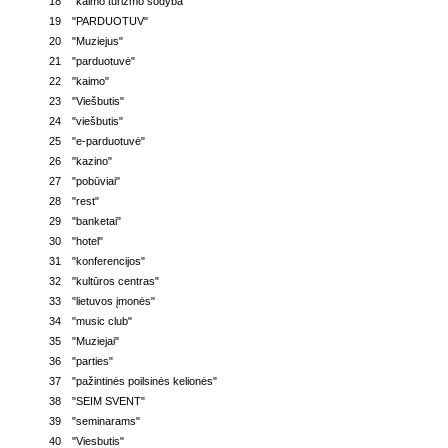
18
"kaimo turizmo sodyba"
19
"PARDUOTUV"
20
"Muziejus"
21
"parduotuvė"
22
"kaimo"
23
"Viešbutis"
24
"viešbutis"
25
"e-parduotuvė"
26
"kazino"
27
"pobūviai"
28
"rest"
29
"banketai"
30
"hotel"
31
"konferencijos"
32
"kultūros centras"
33
"lietuvos įmonės"
34
"music club"
35
"Muziejai"
36
"parties"
37
"pažintinės poilsinės kelionės"
38
"SEIM SVENT"
39
"seminarams"
40
"Viesbutis"