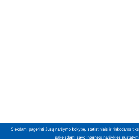
Siekdami pagerinti Jūsų naršymo kokybę, statistiniais ir rinkodaros tiks
pakeisdami savo interneto naršyklės nustatymu