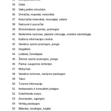
34
Gidai
35
Vaikų poilsio stovyklos
36
Dviračiai, mopedai, motociklai
37
Keturračiai motociklai, visureigiai, safaris
38
Nakvynė ir pusryčiai
39
Ekstremalusis sportas, pramogos
40
Medicininis turizmas, plastinė chirurgija, estetinė odontologija
41
Kultūros informacijos centrai
42
Vandens sporto pramogos, įranga
43
Degalinės
44
Leidiniai, žemėlapiai
45
Žiemos sporto pramogos, įranga
46
Parkai, saugomos teritorijos
47
Mokymas
48
Vandens turizmas, nardymo paslaugos
49
Taksi
50
Turizmo informacija
51
Ambasados ir konsulinės įstaigos
52
Geležinkelio stotys
53
Asociacijos, sąjungos
54
Vertėjų paslaugos
55
Biliardas, boulingas, kėgliai