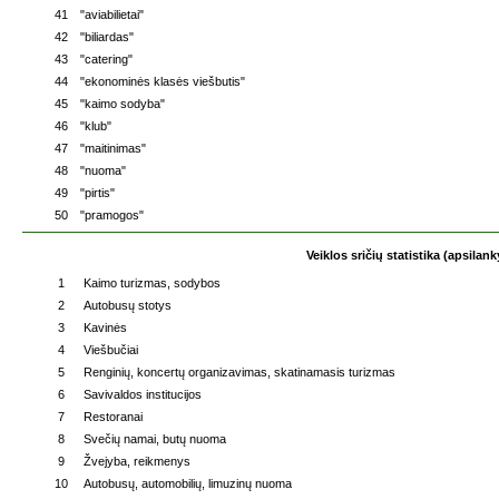
41
"aviabilietai"
42
"biliardas"
43
"catering"
44
"ekonominės klasės viešbutis"
45
"kaimo sodyba"
46
"klub"
47
"maitinimas"
48
"nuoma"
49
"pirtis"
50
"pramogos"
Veiklos sričių statistika (apsilan
1
Kaimo turizmas, sodybos
2
Autobusų stotys
3
Kavinės
4
Viešbučiai
5
Renginių, koncertų organizavimas, skatinamasis turizmas
6
Savivaldos institucijos
7
Restoranai
8
Svečių namai, butų nuoma
9
Žvejyba, reikmenys
10
Autobusų, automobilių, limuzinų nuoma