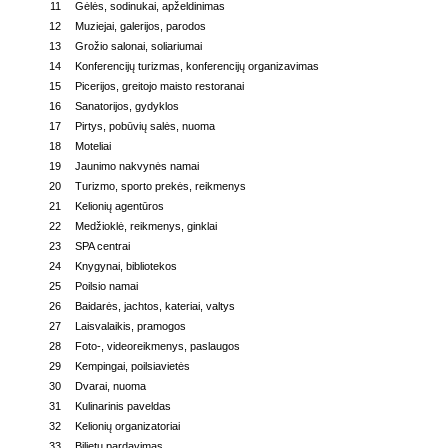
11
Gėlės, sodinukai, apželdinimas
12
Muziejai, galerijos, parodos
13
Grožio salonai, soliariumai
14
Konferencijų turizmas, konferencijų organizavimas
15
Picerijos, greitojo maisto restoranai
16
Sanatorijos, gydyklos
17
Pirtys, pobūvių salės, nuoma
18
Moteliai
19
Jaunimo nakvynės namai
20
Turizmo, sporto prekės, reikmenys
21
Kelionių agentūros
22
Medžioklė, reikmenys, ginklai
23
SPA centrai
24
Knygynai, bibliotekos
25
Poilsio namai
26
Baidarės, jachtos, kateriai, valtys
27
Laisvalaikis, pramogos
28
Foto-, videoreikmenys, paslaugos
29
Kempingai, poilsiavietės
30
Dvarai, nuoma
31
Kulinarinis paveldas
32
Kelionių organizatoriai
33
Bilietų pardavimas