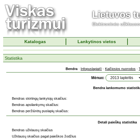
Lietuvos t
Elektroninės užklaus
Katalogas
Lankytinos vietos
Statistika
Bendra
·
Infopuslapiai©
·
Kaičiosios nuorodos
·
Mėnuo:
Bendra lankomumo statistik
Bendras skirtingų lankytojų skaičius:
Bendras apsilankymų skaičius:
Bendras peržiūrėtų puslapių skaičius:
Detali paieškų statistika
Bendras užklausų skaičius
Užklausų skaičius pagal paieškos žodžius