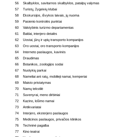
56
Skalbyklos, savitarnos skalbyklos, patalpų valymas
57
Turistų, žygeivių klubai
58
Ekskursijos, išvykos laivais, jų nuoma
59
Pasienio kontrolės punktai
60
Valstybinis turizmo departamentas
61
Baldai, interjero detalės
62
Uostai, jūrų ir upių transporto kompanijos
63
Oro uostai, oro transporto kompanijos
64
Interneto paslaugos, kavinės
65
Draudimas
66
Botanikos, zoologijos sodai
67
Nuotykių parkai
68
Nameliai ant ratų, mobilieji namai, kemperiai
69
Maisto pristatymas
70
Namų tekstilė
71
Suvenyrai, meno dirbiniai
72
Kazino, lošimo namai
73
Antikvariatai
74
Interjero, eksterjero paslaugos
75
Medicinos paslaugos, privačios klinikos
76
Techninė pagalba
77
Kino teatrai