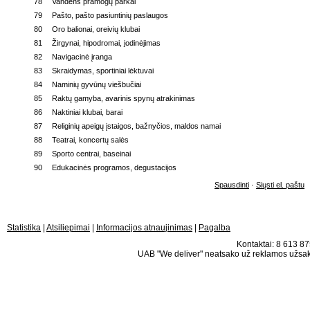
78
Vandens pramogų parkai
79
Pašto, pašto pasiuntinių paslaugos
80
Oro balionai, oreivių klubai
81
Žirgynai, hipodromai, jodinėjimas
82
Navigacinė įranga
83
Skraidymas, sportiniai lėktuvai
84
Naminių gyvūnų viešbučiai
85
Raktų gamyba, avarinis spynų atrakinimas
86
Naktiniai klubai, barai
87
Religinių apeigų įstaigos, bažnyčios, maldos namai
88
Teatrai, koncertų salės
89
Sporto centrai, baseinai
90
Edukacinės programos, degustacijos
Spausdinti
·
Siųsti el. paštu
Statistika
|
Atsiliepimai
|
Informacijos atnaujinimas
|
Pagalba
Kontaktai: 8 613 875
UAB "We deliver" neatsako už reklamos užsako