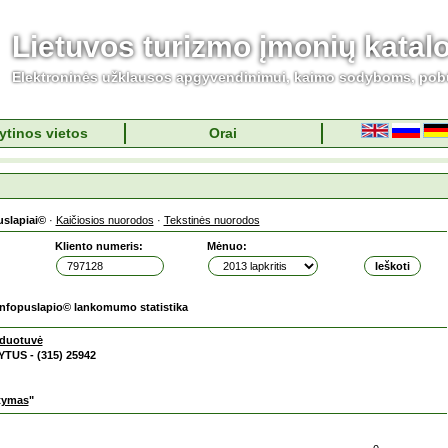
Lietuvos turizmo įmonių katal
Elektroninės užklausos apgyvendinimui, kaimo sodyboms, pob
ytinos vietos
Orai
uslapiai©
·
Kaičiosios nuorodos
·
Tekstinės nuorodos
Kliento numeris:
Mėnuo:
Infopuslapio© lankomumo statistika
duotuvė
YTUS - (315) 25942
atymas
"