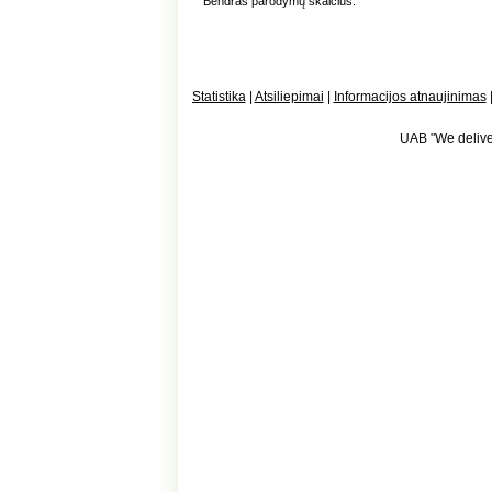
Bendras parodymų skaičius:
Statistika
|
Atsiliepimai
|
Informacijos atnaujinimas
UAB "We deliver