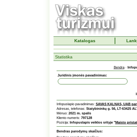
Katalogas
Lank
Statistika
Bendra
·
Infop
Juridinis įmonės pavadinimas:
Infopuslapio pavadinimas:
SAVAS KALNAS, UAB par
Adresas, telefonas:
Statybininkų g. 56, LT-63425 AL
Mėnuo:
2021 m. spalis
Kliento numeris:
797128
Pozicija:
Infopuslapis veiklos srityje "
Maisto prist
Bendras parodymų skaičius: