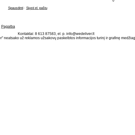
0
Spausdinti
·
Siųsti el. paštu
|
Pagalba
Kontaktai: 8 613 87583, el. p. info@wedeliver.lt
" neatsako už reklamos užsakovų paskelbtos informacijos turinį ir grafinę medžia