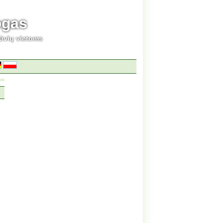
ogas
ūvių vietoms