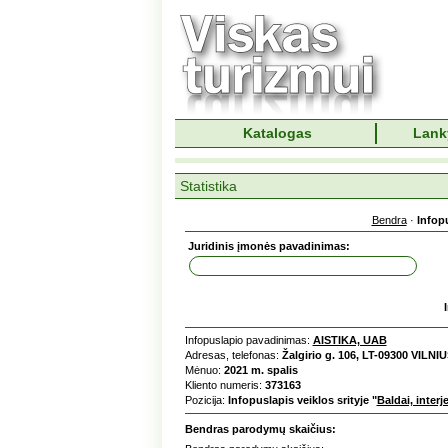
Katalogas
Lank
Statistika
Bendra
·
Infop
Juridinis įmonės pavadinimas:
Infopuslapio pavadinimas:
AISTIKA, UAB
Adresas, telefonas:
Žalgirio g. 106, LT-09300 VILNIU
Mėnuo:
2021 m. spalis
Kliento numeris:
373163
Pozicija:
Infopuslapis veiklos srityje "
Baldai, interj
Bendras parodymų skaičius: