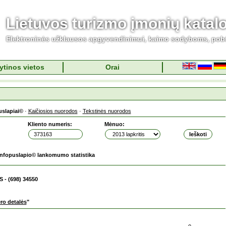
Lietuvos turizmo įmonių katal
Elektroninės užklausos apgyvendinimui, kaimo sodyboms, pob
ytinos vietos
Orai
uslapiai©
·
Kaičiosios nuorodos
·
Tekstinės nuorodos
Kliento numeris:
Mėnuo:
Infopuslapio© lankomumo statistika
S - (698) 34550
ero detalės
"