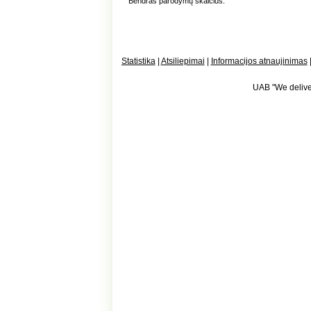
Bendras parodymų skaičius:
Statistika
|
Atsiliepimai
|
Informacijos atnaujinimas
UAB "We deliver