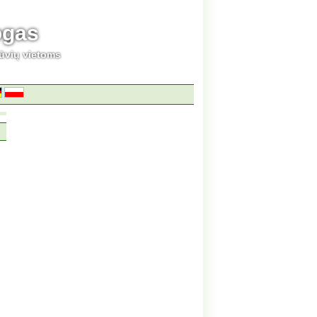
ogas
ūvių vietoms