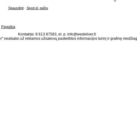
0
Spausdinti
·
Siųsti el. paštu
|
Pagalba
Kontaktai: 8 613 87583, el. p. info@wedeliver.lt
" neatsako už reklamos užsakovų paskelbtos informacijos turinį ir grafinę medžia