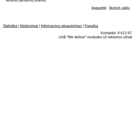
Bendras parodymų skaičius:
Spausdinti
·
Siųsti el. paštu
Statistika
|
Atsiliepimai
|
Informacijos atnaujinimas
|
Pagalba
Kontaktai: 8 613 875
UAB "We deliver" neatsako už reklamos užsako