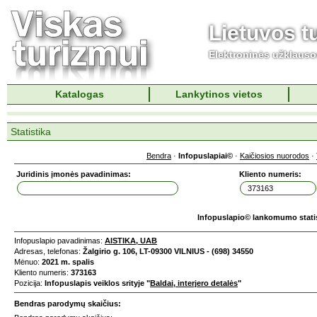
Lietuvos t
Elektroninės užklaus
Katalogas
Lankytinos vietos
Statistika
Bendra
·
Infopuslapiai©
·
Kaičiosios nuorodos
·
Juridinis įmonės pavadinimas:
Kliento numeris:
Infopuslapio© lankomumo stati
Infopuslapio pavadinimas:
AISTIKA, UAB
Adresas, telefonas:
Žalgirio g. 106, LT-09300 VILNIUS - (698) 34550
Mėnuo:
2021 m. spalis
Kliento numeris:
373163
Pozicija:
Infopuslapis veiklos srityje "
Baldai, interjero detalės
"
Bendras parodymų skaičius: