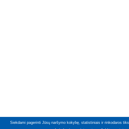
Siekdami pagerinti Jūsų naršymo kokybę, statistiniais ir rinkodaros tiks