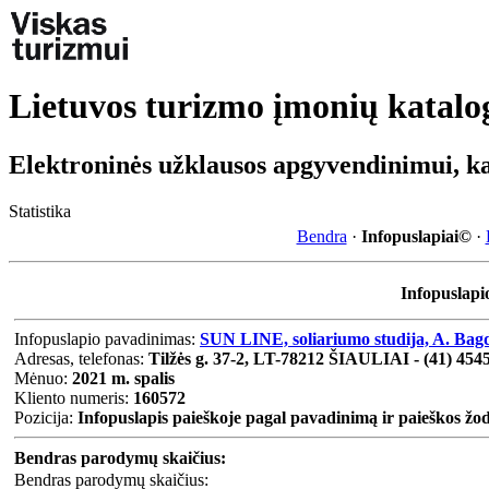
Lietuvos turizmo įmonių katalo
Elektroninės užklausos apgyvendinimui, k
Statistika
Bendra
·
Infopuslapiai©
·
Infopuslapi
Infopuslapio pavadinimas:
SUN LINE, soliariumo studija, A. Bag
Adresas, telefonas:
Tilžės g. 37-2, LT-78212 ŠIAULIAI - (41) 454
Mėnuo:
2021 m. spalis
Kliento numeris:
160572
Pozicija:
Infopuslapis paieškoje pagal pavadinimą ir paieškos žo
Bendras parodymų skaičius:
Bendras parodymų skaičius: