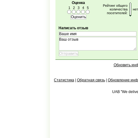
Оценка
Рейтинг общего
1
2
3
4
5
количества
нет
посетителей:
Написать отзыв
Обновить ин
Статистика
|
Обратная связь
|
Обновление ин
UAB "We deliver