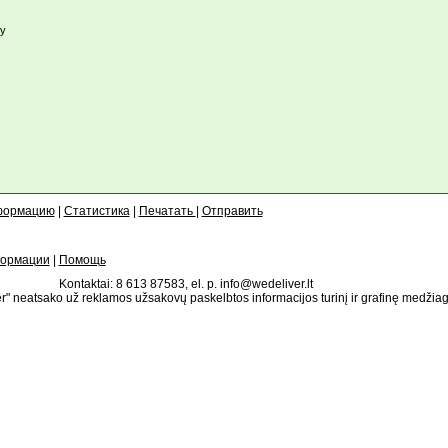
у
формацию
|
Статистика
|
Печатать
|
Отправить
формации
|
Помощь
Kontaktai: 8 613 87583, el. p. info@wedeliver.lt
" neatsako už reklamos užsakovų paskelbtos informacijos turinį ir grafinę medžia