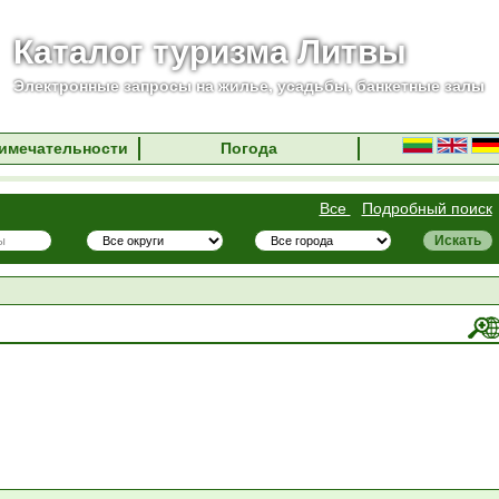
Каталог туризма Литвы
Электронные запросы на жилье, усадьбы, банкетные залы
имечательности
Погода
Все
Подробный поиск