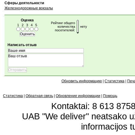
Сферы деятельности
Железнодорожные вокзалы
Оценка
Рейтинг общего
1
2
3
4
5
количества
нету
посетителей:
Написать отзыв
Обновить информацию
|
Статистика
|
Печ
Статистика
|
Обратная связь
|
Обновление информации
|
Помощь
Kontaktai: 8 613 87583
UAB "We deliver" neatsako 
informacijos t