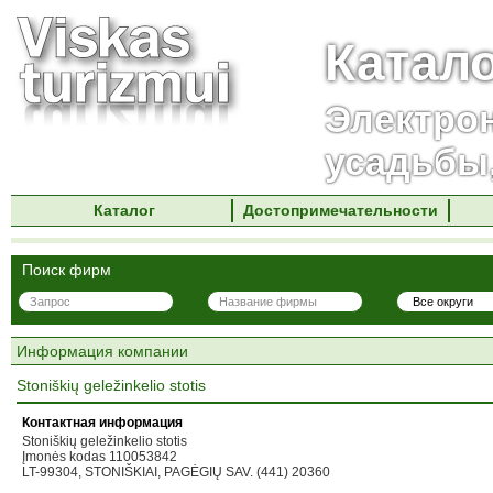
Катал
Электро
усадьбы
Каталог
Достопримечательности
Поиск фирм
Информация компании
Stoniškių geležinkelio stotis
Контактная информация
Stoniškių geležinkelio stotis
Įmonės kodas 110053842
LT-99304, STONIŠKIAI, PAGĖGIŲ SAV. (441) 20360