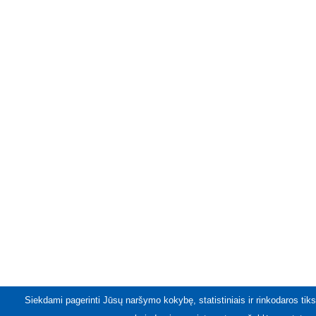
Siekdami pagerinti Jūsų naršymo kokybę, statistiniais ir rinkodaros tiks