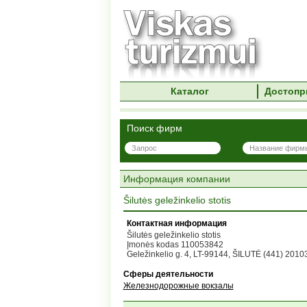
Каталог
Достопр
Поиск фирм
Информация компании
Šilutės geležinkelio stotis
Контактная информация
Šilutės geležinkelio stotis
Įmonės kodas 110053842
Geležinkelio g. 4, LT-99144, ŠILUTĖ (441) 2010
Сферы деятельности
Железнодорожные вокзалы