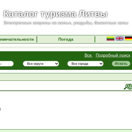
Каталог туризма Литвы
Электронные запросы на жилье, усадьбы, банкетные залы
имечательности
Погода
Все
Подробный поиск
3