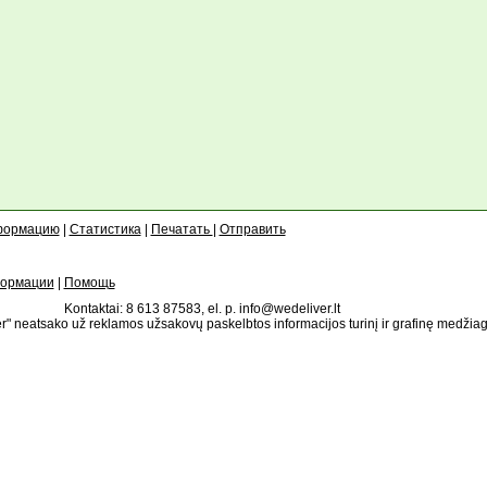
формацию
|
Статистика
|
Печатать
|
Отправить
формации
|
Помощь
Kontaktai: 8 613 87583, el. p. info@wedeliver.lt
" neatsako už reklamos užsakovų paskelbtos informacijos turinį ir grafinę medžia