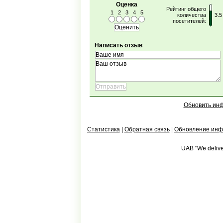
Оценка
Рейтинг общего
1
2
3
4
5
количества
3.5
посетителей:
Написать отзыв
Обновить ин
Статистика
|
Обратная связь
|
Обновление ин
UAB "We deliver