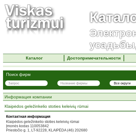
Катал
Электро
усадьбы
Каталог
Достопримечательности
Поиск фирм
Информация компании
Klaipėdos geležinkelio stoties keleivių rūmai
Контактная информация
Klaipėdos geležinkelio stoties keleivių rūmai
Įmonės kodas 110053842
Priestočio g. 1, LT-92228, KLAIPĖDA (46) 202680