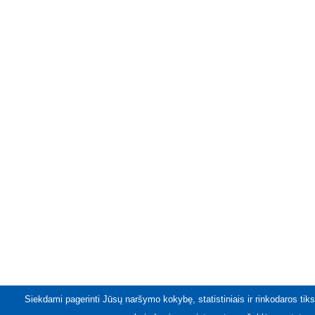
Siekdami pagerinti Jūsų naršymo kokybę, statistiniais ir rinkodaros tiks