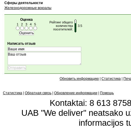
Сферы деятельности
Железнодорожные вокзалы
Оценка
Рейтинг общего
1
2
3
4
5
количества
3.5
посетителей:
Написать отзыв
Обновить информацию
|
Статистика
|
Печ
Статистика
|
Обратная связь
|
Обновление информации
|
Помощь
Kontaktai: 8 613 87583
UAB "We deliver" neatsako 
informacijos t