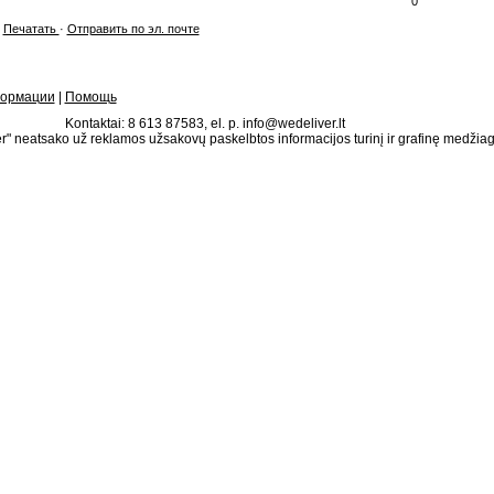
0
Печатать
·
Отправить по эл. почте
формации
|
Помощь
Kontaktai: 8 613 87583, el. p. info@wedeliver.lt
" neatsako už reklamos užsakovų paskelbtos informacijos turinį ir grafinę medžia