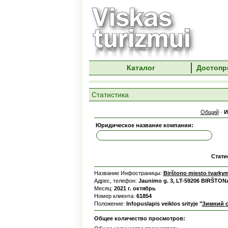
Каталог
Достопр
Статистика
Общий
·
И
Юридическое название компании:
Стати
Название Инфостраницы:
Birštono miesto tvarkym
Адрес, телефон:
Jaunimo g. 3, LT-59206 BIRŠTONA
Месяц:
2021 г. октябрь
Номер клиента:
61854
Положение:
Infopuslapis veiklos srityje "
Зимний с
Общее количество просмотров: