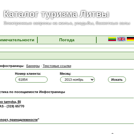
Каталог туризма Литвы
Электронные запросы на жилье, усадьбы, банкетные залы
имечательности
Погода
нфостраницы
·
Баннеры
·
Текстожые ссылки
Номер клиента:
Месяц:
стика по посещаемости Инфостраницы
o tarnyba, BĮ
S - (319) 65770
порт, принадлежности
"