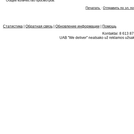
Общее количество просмотров:
Печатать
·
Отправить по эл. по
Статистика
|
Обратная связь
|
Обновление информации
|
Помощь
Kontaktai: 8 613 875
UAB "We deliver" neatsako už reklamos užsako