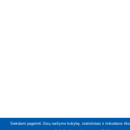
Siekdami pagerinti Jūsų naršymo kokybę, statistiniais ir rinkodaros tiks