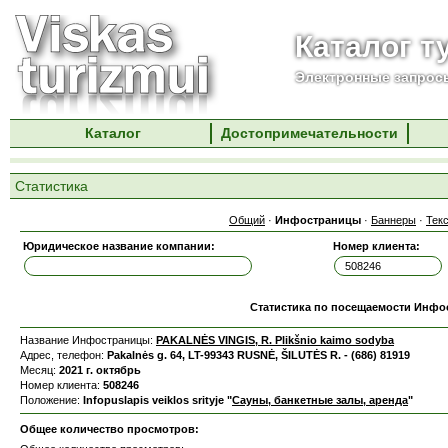
Каталог т
Электронные запросы
Каталог
Достопримечательности
Статистика
Общий
·
Инфостраницы
·
Баннеры
·
Тек
Юридическое название компании:
Номер клиента:
Статистика по посещаемости Инф
Название Инфостраницы:
PAKALNĖS VINGIS, R. Plikšnio kaimo sodyba
Адрес, телефон:
Pakalnės g. 64, LT-99343 RUSNĖ, ŠILUTĖS R. - (686) 81919
Месяц:
2021 г. октябрь
Номер клиента:
508246
Положение:
Infopuslapis veiklos srityje "
Сауны, банкетные залы, аренда
"
Общее количество просмотров: