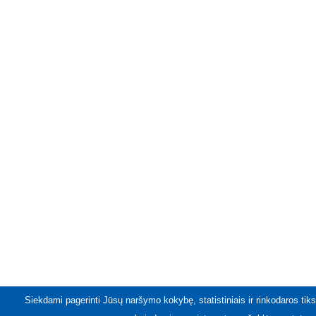
Siekdami pagerinti Jūsų naršymo kokybę, statistiniais ir rinkodaros tiks