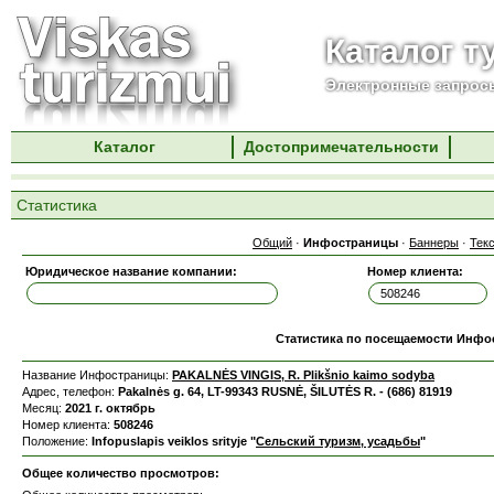
Каталог т
Электронные запросы
Каталог
Достопримечательности
Статистика
Общий
·
Инфостраницы
·
Баннеры
·
Тек
Юридическое название компании:
Номер клиента:
Статистика по посещаемости Инф
Название Инфостраницы:
PAKALNĖS VINGIS, R. Plikšnio kaimo sodyba
Адрес, телефон:
Pakalnės g. 64, LT-99343 RUSNĖ, ŠILUTĖS R. - (686) 81919
Месяц:
2021 г. октябрь
Номер клиента:
508246
Положение:
Infopuslapis veiklos srityje "
Сельский туризм, усадьбы
"
Общее количество просмотров: