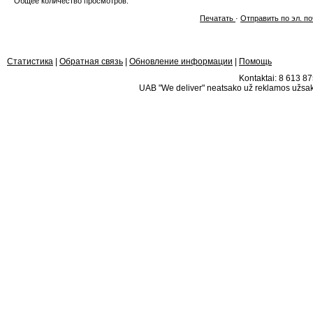
Общее количество просмотров:
Печатать
·
Отправить по эл. по
Статистика
|
Обратная связь
|
Обновление информации
|
Помощь
Kontaktai: 8 613 875
UAB "We deliver" neatsako už reklamos užsako