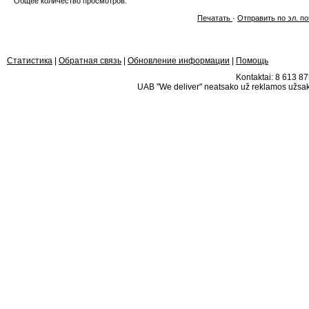
Общее количество просмотров:
Печатать
·
Отправить по эл. по
Статистика
|
Обратная связь
|
Обновление информации
|
Помощь
Kontaktai: 8 613 875
UAB "We deliver" neatsako už reklamos užsako