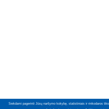
Siekdami pagerinti Jūsų naršymo kokybę, statistiniais ir rinkodaros tiks