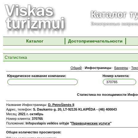
Каталог т
Электронные запросы
Каталог
Достопримечательности
Статистика
Общий
·
Инфостраницы
·
Баннеры
·
Тек
Юридическое название компании:
Номер клиента:
Статистика по посещаемости Инф
Название Инфостраницы:
D. Petrošienės IĮ
Адрес, телефон:
S. Daukanto g. 20, LT-92135 KLAIPĖDA - (46) 400043
Месяц:
2021 г. октябрь
Номер клиента:
370765
Положение:
Infopuslapis veiklos srityje "
Переводческие услуги
"
Общее количество просмотров: