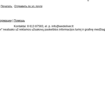
0
Печатать
·
Отправить по эл. почте
формации
|
Помощь
Kontaktai: 8 613 87583, el. p. info@wedeliver.lt
" neatsako už reklamos užsakovų paskelbtos informacijos turinį ir grafinę medžia