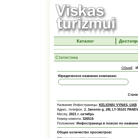
Каталог
Достопр
Статистика
Общий
·
И
Юридическое название компании:
Стати
Название Инфостраницы:
KELIONIŲ VYNAS, UAB
Адрес, телефон:
J. Janonio g. 28I, LT-35101 PANE
Месяц:
2021 г. октябрь
Номер клиента:
326516
Положение:
Инфостраница в поиске по назван
Общее количество просмотров: