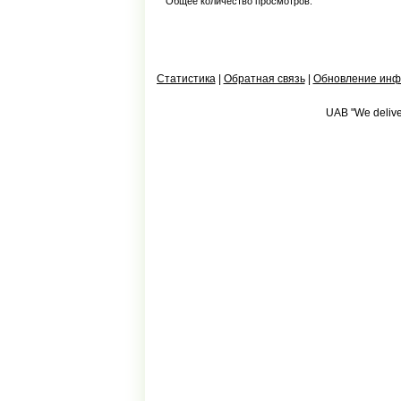
Общее количество просмотров:
Статистика
|
Обратная связь
|
Обновление ин
UAB "We deliver