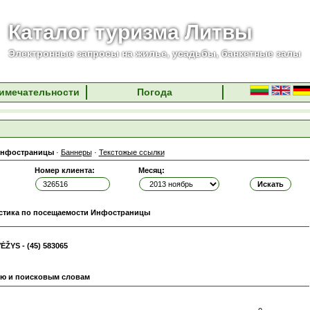
Каталог туризма Литвы
Электронные запросы на жилье, усадьбы, банкетные залы
имечательности
Погода
нфостраницы
·
Баннеры
·
Текстожые ссылки
Номер клиента:
Месяц:
стика по посещаемости Инфостраницы
VĖŽYS - (45) 583065
ию и поисковым словам