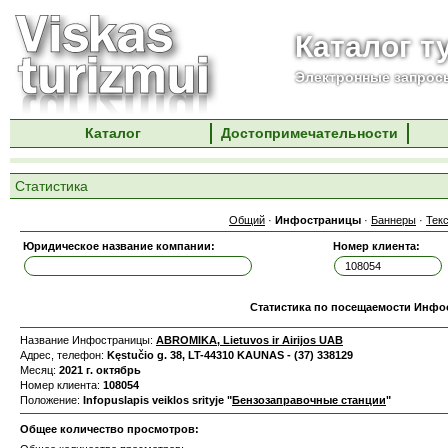
Каталог т
Электронные запросы
Каталог
Достопримечательности
Статистика
Общий
·
Инфостраницы
·
Баннеры
·
Тек
Юридическое название компании:
Номер клиента:
Статистика по посещаемости Инф
Название Инфостраницы:
ABROMIKA, Lietuvos ir Airijos UAB
Адрес, телефон:
Kęstučio g. 38, LT-44310 KAUNAS - (37) 338129
Месяц:
2021 г. октябрь
Номер клиента:
108054
Положение:
Infopuslapis veiklos srityje "
Бензозаправочные станции
"
Общее количество просмотров: