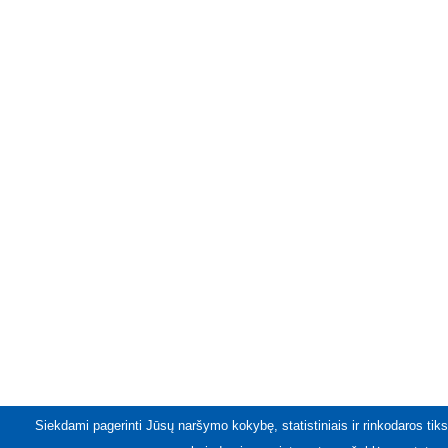
Siekdami pagerinti Jūsų naršymo kokybę, statistiniais ir rinkodaros tiks