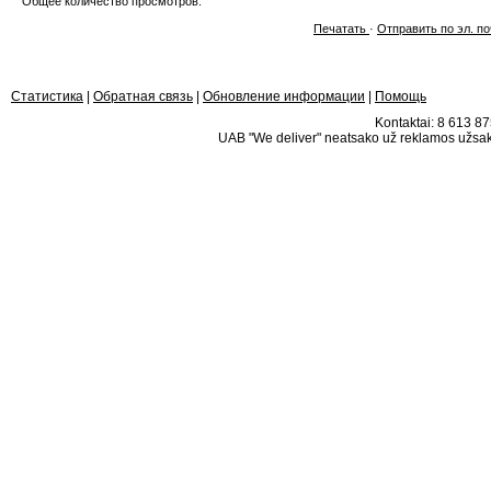
Общее количество просмотров:
Печатать
·
Отправить по эл. по
Статистика
|
Обратная связь
|
Обновление информации
|
Помощь
Kontaktai: 8 613 875
UAB "We deliver" neatsako už reklamos užsako