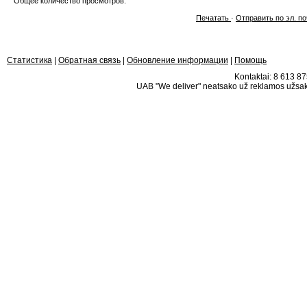
Общее количество просмотров:
Печатать
·
Отправить по эл. по
Статистика
|
Обратная связь
|
Обновление информации
|
Помощь
Kontaktai: 8 613 875
UAB "We deliver" neatsako už reklamos užsako