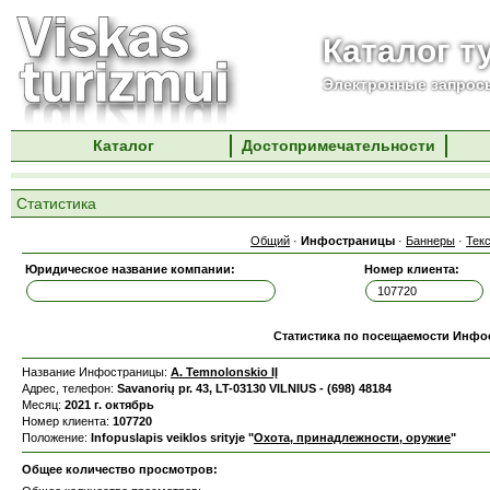
Каталог т
Электронные запросы
Каталог
Достопримечательности
Статистика
Общий
·
Инфостраницы
·
Баннеры
·
Тек
Юридическое название компании:
Номер клиента:
Статистика по посещаемости Инф
Название Инфостраницы:
A. Temnolonskio IĮ
Адрес, телефон:
Savanorių pr. 43, LT-03130 VILNIUS - (698) 48184
Месяц:
2021 г. октябрь
Номер клиента:
107720
Положение:
Infopuslapis veiklos srityje "
Охота, принадлежности, оружие
"
Общее количество просмотров: