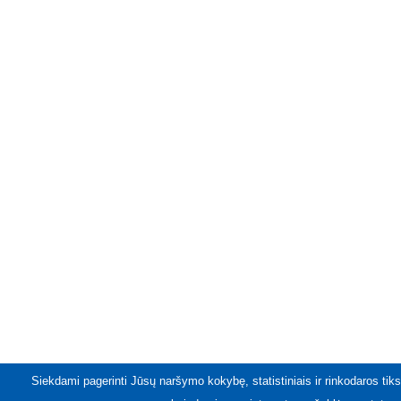
Siekdami pagerinti Jūsų naršymo kokybę, statistiniais ir rinkodaros tiks