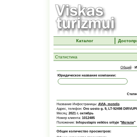
Каталог
Достопр
Статистика
Общий
·
И
Юридическое название компании:
Стати
Название Инфостраницы:
AVIA, motelis
Адрес, телефон:
Oro uosto g. 9, LT-92498 DIRVUP
Месяц:
2021 г. октябрь
Номер клиента:
1012485
Положение:
Infopuslapis veiklos srityje "
Мотели
"
Общее количество просмотров: