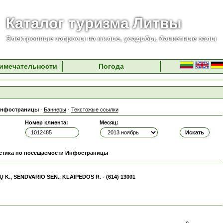
Каталог туризма Литвы
Электронные запросы на жилье, усадьбы, банкетные залы
имечательности
Погода
нфостраницы
·
Баннеры
·
Текстожые ссылки
Номер клиента:
Месяц:
стика по посещаемости Инфостраницы
IŲ K., SENDVARIO SEN., KLAIPĖDOS R. - (614) 13001