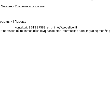
0
Печатать
·
Отправить по эл. почте
формации
|
Помощь
Kontaktai: 8 613 87583, el. p. info@wedeliver.lt
" neatsako už reklamos užsakovų paskelbtos informacijos turinį ir grafinę medžia