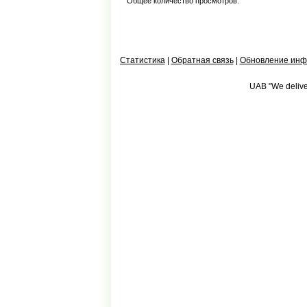
Общее количество просмотров:
Статистика
|
Обратная связь
|
Обновление ин
UAB "We deliver